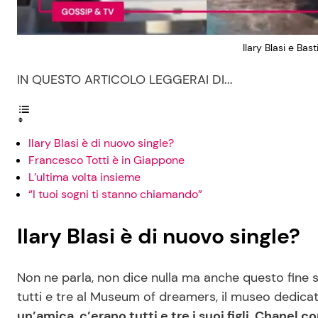
Ilary Blasi e Bast
IN QUESTO ARTICOLO LEGGERAI DI...
Ilary Blasi è di nuovo single?
Francesco Totti è in Giappone
L’ultima volta insieme
“I tuoi sogni ti stanno chiamando”
Ilary Blasi è di nuovo single?
Non ne parla, non dice nulla ma anche questo fine se
tutti e tre al Museum of dreamers, il museo dedicat
un’amica, c’erano tutti e tre i suoi figli, Chanel c