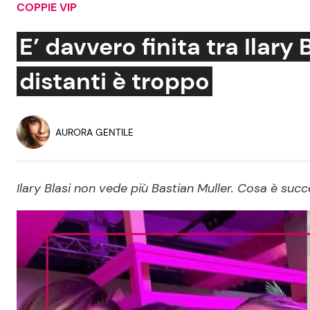
COPPIE VIP
Soap Opera
E’ davvero finita tra Ilary
distanti è troppo
Social News
Benessere
News dal mondo
Casa
AURORA GENTILE
Moda e Style
Mondo Mamma
Ilary Blasi non vede più Bastian Muller. Cosa è succ
News benessere
Salute
Viaggi e Turismo
Festività