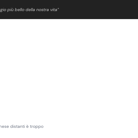
gio più bello della nostra vita”
ShowBiz
News Cinema
News Musica
News Spettacolo
n mese distanti è troppo