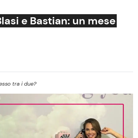
 Blasi e Bastian: un mese
Cucina e Ricette
Consigli di Cucina
Dolci
Le Ricette in TV
esso tra i due?
Primi Piatti
Ricette Facili e Veloci
Ricette Feste
Ricette per Bambini