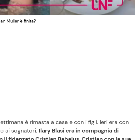
ian Muller è finita?
ttimana è rimasta a casa e con i figli. Ieri era con
o ai sognatori.
Ilary Blasi era in compagnia di
on il fidanzato Cristian Babalus, Cristian con la sua