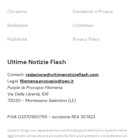
Chi siamo
Disclaimer e Privacy
Redazione
Contattaci
Pubblicità
Privacy Policy
Ultime Notizie Flash
Contatti:
redazione@ultimenotizieflash.com
Legal:
filomena.procopio@pec.it
Purple di Procopio Filomena
Via Della Libertà, 106
73030 - Montesano Salentino (LE)
P.IVA 03370960795 - iscrizione REA 307423
Questo blog non rappresenta una testata giornalistica in quanto viene
aggiornato senza alcuna periodicità. Non puó pertanto considerarsi un