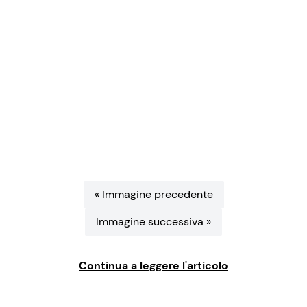
Benessere
Cucina e Ricette
Casa
Consigli di Cucina
Moda e Style
Dolci
Mondo Mamma
Le Ricette in TV
News benessere
Primi Piatti
« Immagine precedente
Salute
Ricette Facili e Veloci
Immagine successiva »
Viaggi e Turismo
Ricette Feste
Continua a leggere l'articolo
Festività
Ricette per Bambini