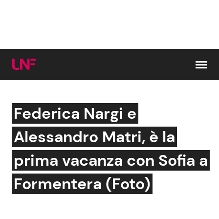
Vai al contenuto
Federica Nargi e
Cerca:
Alessandro Matri, è la
News e Cronaca
Gossip e TV
prima vacanza con Sofia a
Attualità Italiana
Bellezze VIP
Formentera (Foto)
Dal Mondo
Coppie VIP