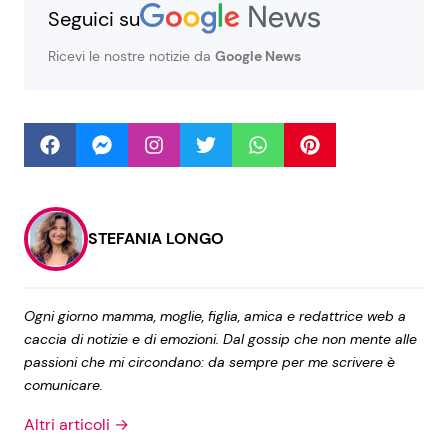
Seguici su
Ricevi le nostre notizie da
Google News
Seguici
Info
Chi siamo
STEFANIA LONGO
Disclaimer e Privacy
Redazione
Ogni giorno mamma, moglie, figlia, amica e redattrice web a
Contattaci
caccia di notizie e di emozioni. Dal gossip che non mente alle
passioni che mi circondano: da sempre per me scrivere è
Pubblicità
comunicare.
Privacy Policy
Altri articoli →