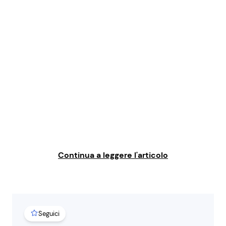
Benessere
Cucina e Ricette
Casa
Consigli di Cucina
Moda e Style
Dolci
Mondo Mamma
Le Ricette in TV
News benessere
Primi Piatti
Continua a leggere l'articolo
Salute
Ricette Facili e Veloci
Viaggi e Turismo
Ricette Feste
Festività
Ricette per Bambini
Seguici