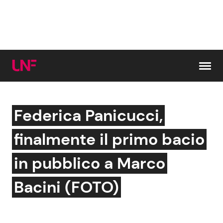
Vai al contenuto
Federica Panicucci,
Cerca:
finalmente il primo bacio
News e Cronaca
Gossip e TV
in pubblico a Marco
Attualità Italiana
Bellezze VIP
Bacini (FOTO)
Dal Mondo
Coppie VIP