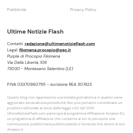
Pubblicità
Privacy Policy
Ultime Notizie Flash
Contatti:
redazione@ultimenotizieflash.com
Legal:
filomena.procopio@pec.it
Purple di Procopio Filomena
Via Della Libertà, 106
73030 - Montesano Salentino (LE)
P.IVA 03370960795 - iscrizione REA 307423
Questo blog non rappresenta una testata giornalistica in quanto viene
aggiornato senza alcuna periodicità. Non puó pertanto considerarsi un
prodotto editoriale ai sensi della legge n.62 del 2001.
UltimeNotizieFlash.com partecipa al programma Affiliazione Amazon EU,
un programma di affiliazione che consente ai siti di percepire una
commissione pubblicitaria pubblicizzando e fornendo link diretti al sito
Amazon.it.