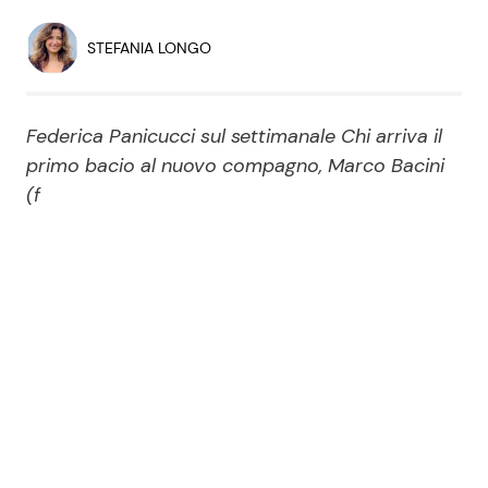
Economia
Fiction e Serie TV
STEFANIA LONGO
Persone Scomparse
Programmi TV
Federica Panicucci sul settimanale Chi arriva il
Politica
Reality e Talent
primo bacio al nuovo compagno, Marco Bacini
(f
Soap Opera
ShowBiz
Social News
News Cinema
News dal mondo
News Musica
News Spettacolo