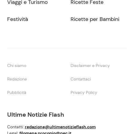
Viaggi e Turismo
Ricette Feste
Festività
Ricette per Bambini
Chi siamo
Disclaimer e Privacy
Redazione
Contattaci
Pubblicità
Privacy Policy
Ultime Notizie Flash
Contatti:
redazione@ultimenotizieflash.com
Legal:
filomena.procopio@pec.it