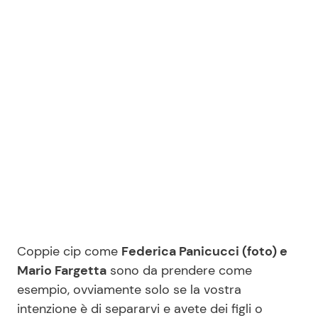
Benessere
Cucina e Ricette
Casa
Consigli di Cucina
Moda e Style
Dolci
Mondo Mamma
Le Ricette in TV
News benessere
Primi Piatti
Salute
Ricette Facili e Veloci
Coppie cip come
Federica Panicucci (foto) e
Viaggi e Turismo
Ricette Feste
Mario Fargetta
sono da prendere come
esempio, ovviamente solo se la vostra
Festività
Ricette per Bambini
intenzione è di separarvi e avete dei figli o