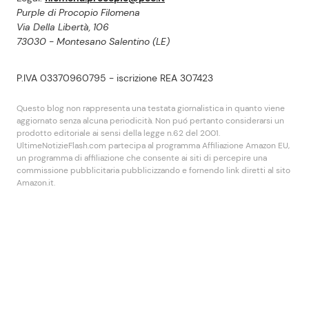
Purple di Procopio Filomena
Via Della Libertà, 106
73030 - Montesano Salentino (LE)
P.IVA 03370960795 - iscrizione REA 307423
Questo blog non rappresenta una testata giornalistica in quanto viene
aggiornato senza alcuna periodicità. Non puó pertanto considerarsi un
prodotto editoriale ai sensi della legge n.62 del 2001.
UltimeNotizieFlash.com partecipa al programma Affiliazione Amazon EU,
un programma di affiliazione che consente ai siti di percepire una
commissione pubblicitaria pubblicizzando e fornendo link diretti al sito
Amazon.it.