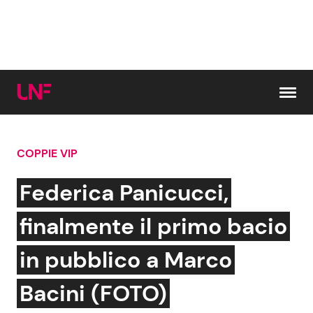
Vai al contenuto
COPPIE VIP
Cerca:
Federica Panicucci,
News e Cronaca
Gossip e TV
finalmente il primo bacio
Attualità Italiana
Bellezze VIP
in pubblico a Marco
Dal Mondo
Coppie VIP
Bacini (FOTO)