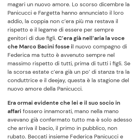
magari un nuovo amore. Lo scorso dicembre la
Panicucci e Fargetta hanno annunciato il loro
addio, la coppia non c’era più ma restava il
Seguici
rispetto e il legame di essere per sempre
genitori di due figli.
C’era già nell’aria la voce
che Marco Bacini fosse i
l nuovo compagno di
Federica ma tutto è avvenuto sempre nel
Info
massimo rispetto di tutti, prima di tutti i figli. Se
Chi siamo
la scorsa estate c’era già un po’ di stanza tra la
conduttrice e il deejay, questa è la stagione del
Disclaimer e Privacy
nuovo amore della Panicucci.
Redazione
Era ormai evidente che lei e il suo socio in
Contattaci
affari
fossero innamorati, mano nella mano
Pubblicità
avevano già confermato tutto ma è solo adesso
Privacy Policy
che arriva il bacio, il primo in pubblico, non
rubato. Beccati insieme Federica Panicucci e