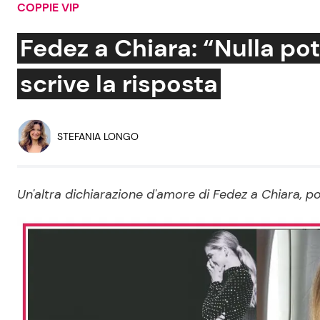
COPPIE VIP
Soap Opera
Fedez a Chiara: “Nulla potr
scrive la risposta
Social News
Benessere
News dal mondo
Casa
STEFANIA LONGO
Moda e Style
Mondo Mamma
Un'altra dichiarazione d'amore di Fedez a Chiara, poi
News benessere
Salute
Viaggi e Turismo
Festività