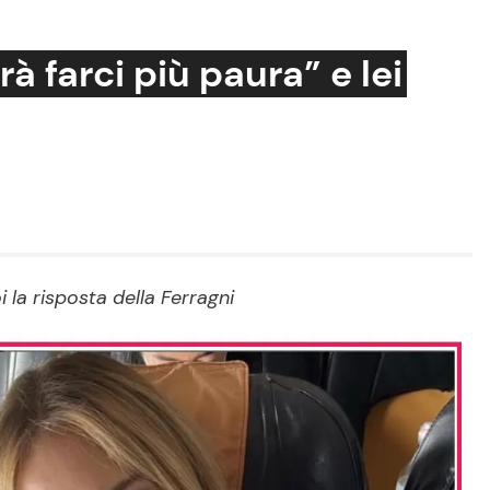
à farci più paura” e lei
Cucina e Ricette
Consigli di Cucina
Dolci
Le Ricette in TV
 la risposta della Ferragni
Primi Piatti
Ricette Facili e Veloci
Ricette Feste
Ricette per Bambini