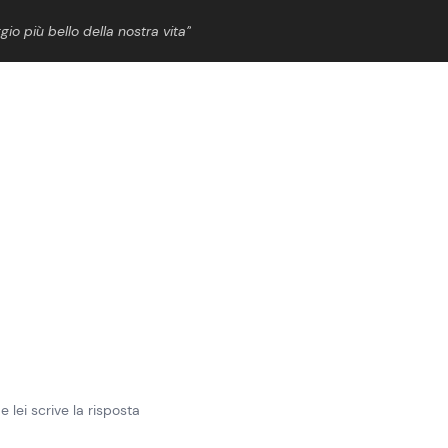
gio più bello della nostra vita”
ShowBiz
News Cinema
News Musica
News Spettacolo
e lei scrive la risposta