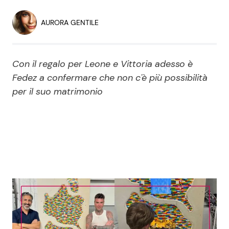
Economia
Fiction e Serie TV
AURORA GENTILE
Persone Scomparse
Programmi TV
Con il regalo per Leone e Vittoria adesso è
Politica
Reality e Talent
Fedez a confermare che non c'è più possibilità
per il suo matrimonio
Soap Opera
ShowBiz
Social News
News Cinema
News dal mondo
News Musica
News Spettacolo