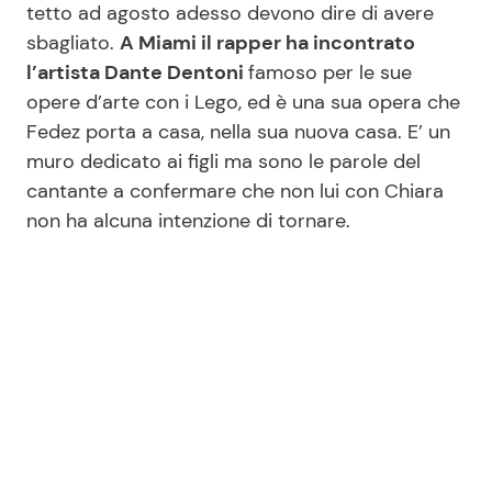
tetto ad agosto adesso devono dire di avere
sbagliato.
A Miami il rapper ha incontrato
l’artista Dante Dentoni
famoso per le sue
Seguici
opere d’arte con i Lego, ed è una sua opera che
Fedez porta a casa, nella sua nuova casa. E’ un
muro dedicato ai figli ma sono le parole del
cantante a confermare che non lui con Chiara
Info
non ha alcuna intenzione di tornare.
Chi siamo
Disclaimer e Privacy
Redazione
Contattaci
Pubblicità
Privacy Policy