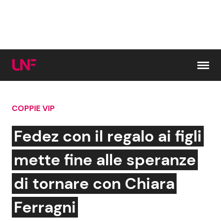
Vai al contenuto
COPPIE VIP
Cerca:
Fedez con il regalo ai figli
News e Cronaca
Gossip e TV
mette fine alle speranze
Attualità Italiana
Bellezze VIP
di tornare con Chiara
Dal Mondo
Coppie VIP
Ferragni