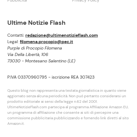
Ultime Notizie Flash
Contatti:
redazione@ultimenotizieflash.com
Legal:
filomena.procopio@pec.it
Purple di Procopio Filomena
Via Della Libertà, 106
73030 - Montesano Salentino (LE)
P.IVA 03370960795 - iscrizione REA 307423
Questo blog non rappresenta una testata giornalistica in quanto viene
aggiornato senza alcuna periodicità. Non puó pertanto considerarsi un
prodotto editoriale ai sensi della legge n.62 del 2001.
UltimeNotizieFlash.com partecipa al programma Affiliazione Amazon EU,
un programma di affiliazione che consente ai siti di percepire una
commissione pubblicitaria pubblicizzando e fornendo link diretti al sito
Amazon.it.