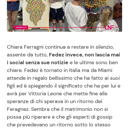
Benessere
Cucina e Ricette
Casa
Consigli di Cucina
Moda e Style
Dolci
Chiara Ferragni continua a restare in silenzio,
assente da tutto,
Fedez invece, non lascia mai
Mondo Mamma
Le Ricette in TV
i social senza sue notizie
e le ultime sono ben
chiare. Fedez è tornato in Italia ma da Miami
News benessere
Primi Piatti
attende in regalo bellissimo che ha fatto ai suoi
figli ed è spiegando il significato che ha per lui e
Salute
Ricette Facili e Veloci
avrà per Vittoria Leone che mette fine alle
speranze di chi sperava in un ritorno dei
Viaggi e Turismo
Ricette Feste
Feragnez. Sembra che il matrimonio non si
possa più riparare e che gli esperti di gossip
Festività
Ricette per Bambini
che prevedevano un ritorno sotto lo stesso