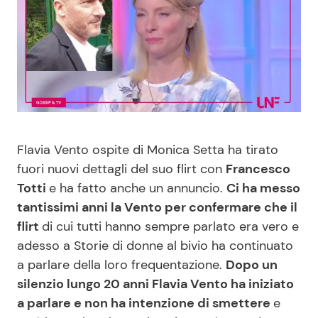
Benessere
Cucina e Ricette
Casa
Consigli di Cucina
Moda e Style
Dolci
Mondo Mamma
Le Ricette in TV
Flavia Vento ospite di Monica Setta ha tirato
fuori nuovi dettagli del suo flirt con
Francesco
News benessere
Primi Piatti
Totti
e ha fatto anche un annuncio.
Ci ha messo
tantissimi anni la Vento per confermare che il
Salute
Ricette Facili e Veloci
flirt
di cui tutti hanno sempre parlato era vero e
adesso a Storie di donne al bivio ha continuato
Viaggi e Turismo
Ricette Feste
a parlare della loro frequentazione.
Dopo un
silenzio lungo 20 anni Flavia Vento ha iniziato
Festività
Ricette per Bambini
a parlare e non ha intenzione di smettere
e