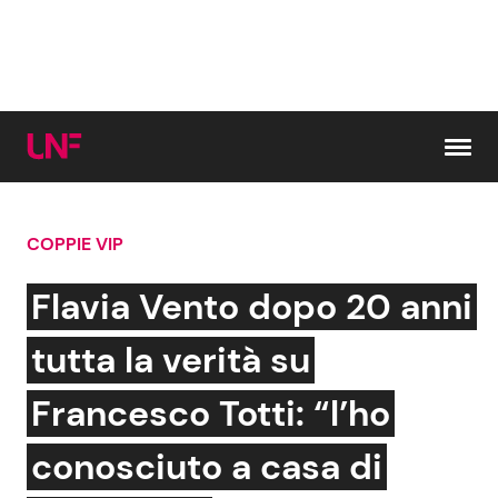
Vai al contenuto
COPPIE VIP
Cerca:
Flavia Vento dopo 20 anni
News e Cronaca
Gossip e TV
tutta la verità su
Attualità Italiana
Bellezze VIP
Francesco Totti: “l’ho
Dal Mondo
Coppie VIP
conosciuto a casa di