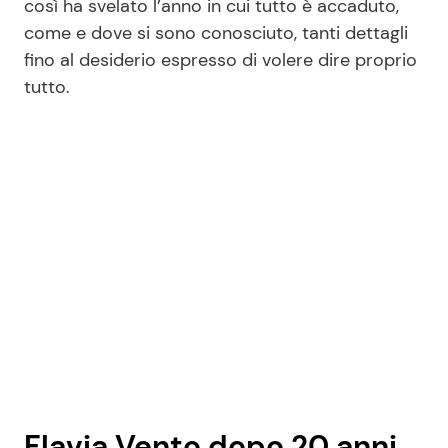
così ha svelato l’anno in cui tutto è accaduto,
come e dove si sono conosciuto, tanti dettagli
fino al desiderio espresso di volere dire proprio
Seguici
tutto.
Info
Chi siamo
Disclaimer e Privacy
Redazione
Contattaci
Pubblicità
Privacy Policy
Flavia Vento dopo 20 anni