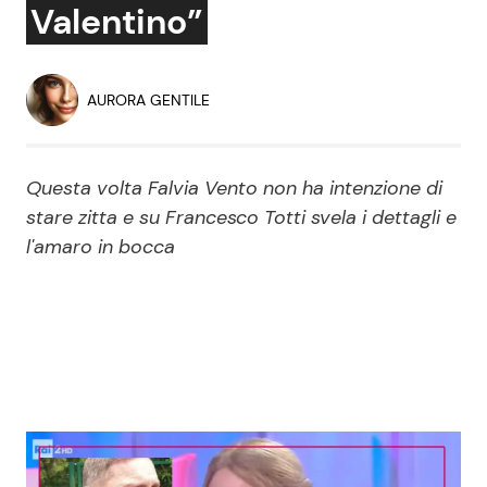
Valentino”
Economia
Fiction e Serie TV
Persone Scomparse
Programmi TV
AURORA GENTILE
Politica
Reality e Talent
Questa volta Falvia Vento non ha intenzione di
Soap Opera
stare zitta e su Francesco Totti svela i dettagli e
l'amaro in bocca
ShowBiz
Social News
News Cinema
News dal mondo
News Musica
News Spettacolo