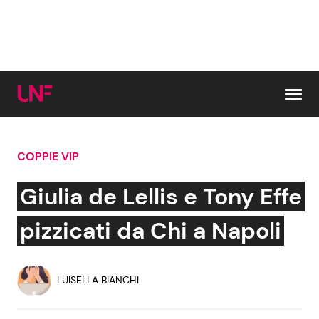
Vai al contenuto
COPPIE VIP
Cerca:
Giulia de Lellis e Tony Effe
News e Cronaca
Gossip e TV
pizzicati da Chi a Napoli
Attualità Italiana
Bellezze VIP
LUISELLA BIANCHI
Dal Mondo
Coppie VIP