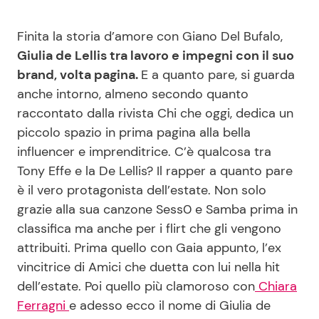
Benessere
Cucina e Ricette
Finita la storia d’amore con Giano Del Bufalo,
Giulia de Lellis tra lavoro e impegni con il suo
Casa
Consigli di Cucina
brand, volta pagina.
E a quanto pare, si guarda
anche intorno, almeno secondo quanto
Moda e Style
Dolci
raccontato dalla rivista Chi che oggi, dedica un
piccolo spazio in prima pagina alla bella
Mondo Mamma
Le Ricette in TV
influencer e imprenditrice. C’è qualcosa tra
Tony Effe e la De Lellis? Il rapper a quanto pare
News benessere
Primi Piatti
è il vero protagonista dell’estate. Non solo
grazie alla sua canzone Sess0 e Samba prima in
Salute
Ricette Facili e Veloci
classifica ma anche per i flirt che gli vengono
attribuiti. Prima quello con Gaia appunto, l’ex
Viaggi e Turismo
Ricette Feste
vincitrice di Amici che duetta con lui nella hit
dell’estate. Poi quello più clamoroso con
Chiara
Festività
Ricette per Bambini
Ferragni
e adesso ecco il nome di Giulia de