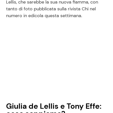
Lellis, che sarebbe la sua nuova fiamma, con
tanto di foto pubblicata sulla rivista Chi nel
numero in edicola questa settimana.
Seguici
Info
Chi siamo
Disclaimer e Privacy
Redazione
Contattaci
Pubblicità
Privacy Policy
Giulia de Lellis e Tony Effe: