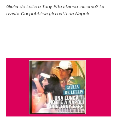
Economia
Fiction e Serie TV
Giulia de Lellis e Tony Effe stanno insieme? La
rivista Chi pubblica gli scatti da Napoli
Persone Scomparse
Programmi TV
Politica
Reality e Talent
Soap Opera
ShowBiz
Social News
News Cinema
News dal mondo
News Musica
News Spettacolo