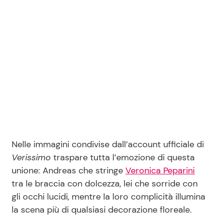
Seguici
Info
Chi siamo
Disclaimer e Privacy
Nelle immagini condivise dall’account ufficiale di
Redazione
Verissimo
traspare tutta l’emozione di questa
Contattaci
unione: Andreas che stringe
Veronica Peparini
Pubblicità
tra le braccia con dolcezza, lei che sorride con
gli occhi lucidi, mentre la loro complicità illumina
Privacy Policy
la scena più di qualsiasi decorazione floreale.