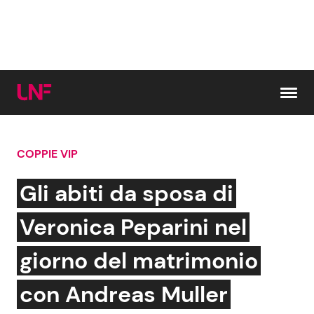
Vai al contenuto
COPPIE VIP
Cerca:
Gli abiti da sposa di
News e Cronaca
Gossip e TV
Veronica Peparini nel
Attualità Italiana
Bellezze VIP
giorno del matrimonio
Dal Mondo
Coppie VIP
con Andreas Muller