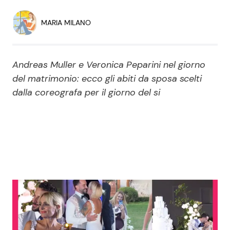
Economia
Fiction e Serie TV
MARIA MILANO
Persone Scomparse
Programmi TV
Andreas Muller e Veronica Peparini nel giorno
Politica
Reality e Talent
del matrimonio: ecco gli abiti da sposa scelti
dalla coreografa per il giorno del si
Soap Opera
ShowBiz
Social News
News Cinema
News dal mondo
News Musica
News Spettacolo