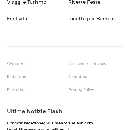
Viaggi e Turismo
Ricette Feste
Festività
Ricette per Bambini
Chi siamo
Disclaimer e Privacy
Redazione
Contattaci
Pubblicità
Privacy Policy
Ultime Notizie Flash
Contatti:
redazione@ultimenotizieflash.com
Legal:
filomena.procopio@pec.it