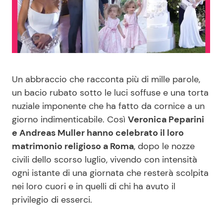
Benessere
Cucina e Ricette
Casa
Consigli di Cucina
Moda e Style
Dolci
Un abbraccio che racconta più di mille parole,
un bacio rubato sotto le luci soffuse e una torta
Mondo Mamma
Le Ricette in TV
nuziale imponente che ha fatto da cornice a un
giorno indimenticabile. Così
Veronica Peparini
News benessere
Primi Piatti
e Andreas Muller hanno celebrato il loro
matrimonio religioso a Roma
, dopo le nozze
Salute
Ricette Facili e Veloci
civili dello scorso luglio, vivendo con intensità
ogni istante di una giornata che resterà scolpita
Viaggi e Turismo
Ricette Feste
nei loro cuori e in quelli di chi ha avuto il
privilegio di esserci.
Festività
Ricette per Bambini