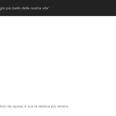
gio più bello della nostra vita”
ShowBiz
News Cinema
News Musica
News Spettacolo
bito da sposa, è sua la dedica più tenera