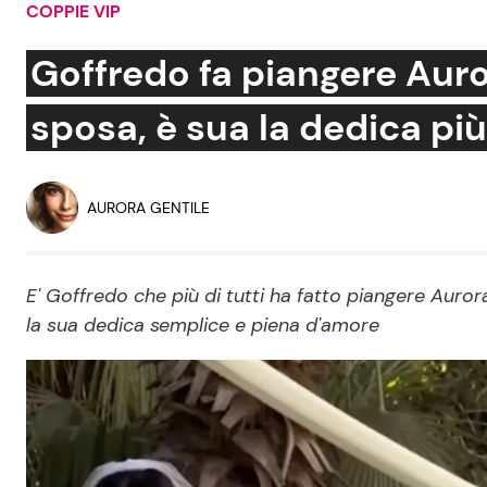
COPPIE VIP
Soap Opera
Goffredo fa piangere Auro
sposa, è sua la dedica pi
Social News
Benessere
News dal mondo
Casa
AURORA GENTILE
Moda e Style
Mondo Mamma
E' Goffredo che più di tutti ha fatto piangere Auror
la sua dedica semplice e piena d'amore
News benessere
Salute
Viaggi e Turismo
Festività