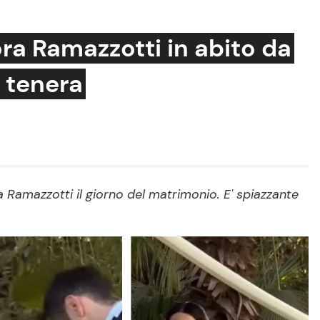
ra Ramazzotti in abito da
ù tenera
Cucina e Ricette
Consigli di Cucina
Dolci
Le Ricette in TV
a Ramazzotti il giorno del matrimonio. E' spiazzante
Primi Piatti
Ricette Facili e Veloci
Ricette Feste
Ricette per Bambini