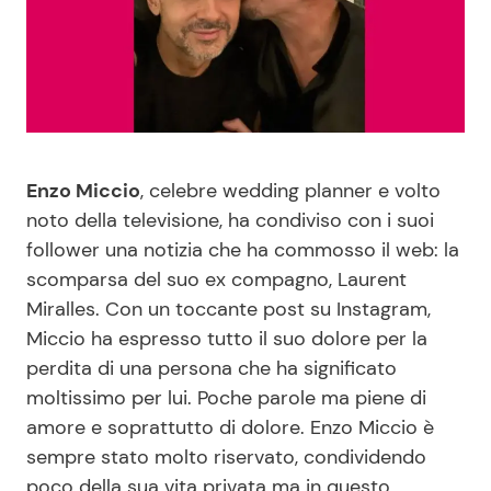
Benessere
Cucina e Ricette
Casa
Consigli di Cucina
Moda e Style
Dolci
Enzo Miccio
, celebre wedding planner e volto
Mondo Mamma
Le Ricette in TV
noto della televisione, ha condiviso con i suoi
follower una notizia che ha commosso il web: la
News benessere
Primi Piatti
scomparsa del suo ex compagno, Laurent
Miralles. Con un toccante post su Instagram,
Miccio ha espresso tutto il suo dolore per la
Salute
Ricette Facili e Veloci
perdita di una persona che ha significato
moltissimo per lui. Poche parole ma piene di
Viaggi e Turismo
Ricette Feste
amore e soprattutto di dolore. Enzo Miccio è
sempre stato molto riservato, condividendo
Festività
Ricette per Bambini
poco della sua vita privata ma in questo