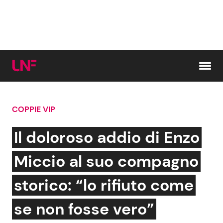
Vai al contenuto
COPPIE VIP
Cerca:
Il doloroso addio di Enzo
News e Cronaca
Gossip e TV
Miccio al suo compagno
Attualità Italiana
Bellezze VIP
storico: “lo rifiuto come
Dal Mondo
Coppie VIP
se non fosse vero”