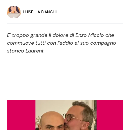
Economia
Fiction e Serie TV
LUISELLA BIANCHI
Persone Scomparse
Programmi TV
E' troppo grande il dolore di Enzo Miccio che
Politica
Reality e Talent
commuove tutti con l'addio al suo compagno
storico Laurent
Soap Opera
ShowBiz
Social News
News Cinema
News dal mondo
News Musica
News Spettacolo