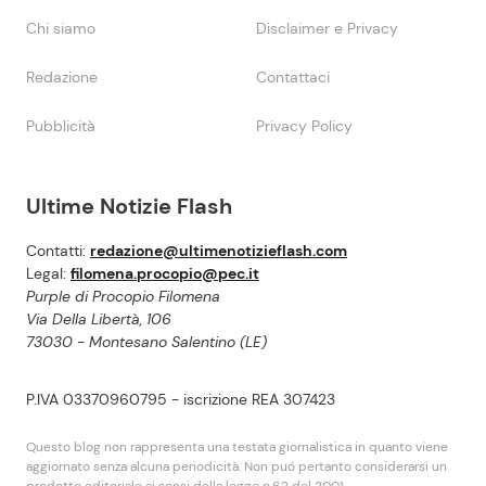
Chi siamo
Disclaimer e Privacy
Redazione
Contattaci
Pubblicità
Privacy Policy
Ultime Notizie Flash
Contatti:
redazione@ultimenotizieflash.com
Legal:
filomena.procopio@pec.it
Purple di Procopio Filomena
Via Della Libertà, 106
73030 - Montesano Salentino (LE)
P.IVA 03370960795 - iscrizione REA 307423
Questo blog non rappresenta una testata giornalistica in quanto viene
aggiornato senza alcuna periodicità. Non puó pertanto considerarsi un
prodotto editoriale ai sensi della legge n.62 del 2001.