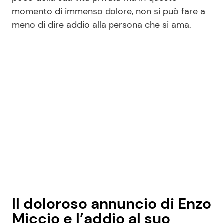
momento di immenso dolore, non si può fare a
meno di dire addio alla persona che si ama.
Seguici
Info
Chi siamo
Disclaimer e Privacy
Redazione
Contattaci
Pubblicità
Il doloroso annuncio di Enzo
Privacy Policy
Miccio e l’addio al suo