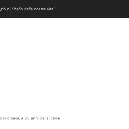
gio più bello della nostra vita”
ShowBiz
News Cinema
News Musica
News Spettacolo
in chiesa, a 30 anni dal sì civile