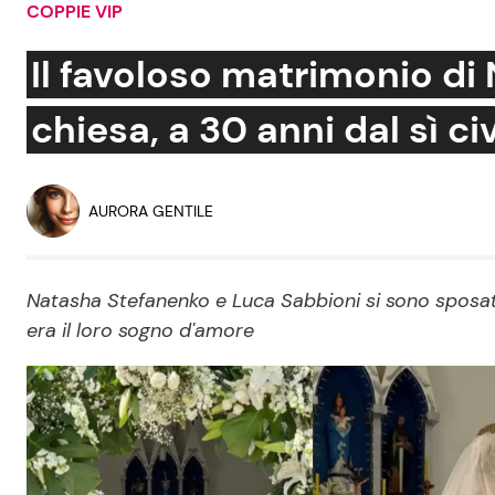
COPPIE VIP
Soap Opera
Il favoloso matrimonio di
chiesa, a 30 anni dal sì civ
Social News
Benessere
News dal mondo
Casa
AURORA GENTILE
Moda e Style
Mondo Mamma
Natasha Stefanenko e Luca Sabbioni si sono sposati d
era il loro sogno d'amore
News benessere
Salute
Viaggi e Turismo
Festività