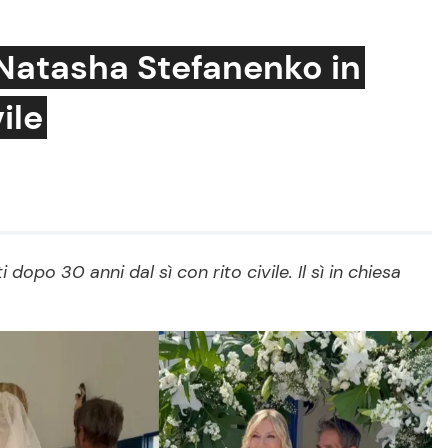
 Natasha Stefanenko in
ile
Cucina e Ricette
Consigli di Cucina
Dolci
Le Ricette in TV
opo 30 anni dal sì con rito civile. Il sì in chiesa
Primi Piatti
Ricette Facili e Veloci
Ricette Feste
Ricette per Bambini