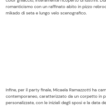
color ghiaccio, interamente ricoperto di lustrini. Du
romanticismo con un raffinato abito in pizzo rebrod
mikado di seta e lungo velo scenografico.
Infine, per il party finale, Micaela Ramazzotti ha c
contemporaneo, caratterizzato da un corpetto in pi
personalizzate, con le iniziali degli sposi e la data de