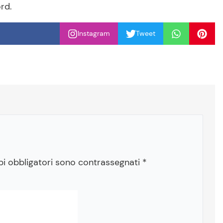
rd.
Instagram
Tweet
pi obbligatori sono contrassegnati
*