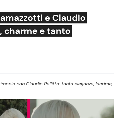
Ramazzotti e Claudio
i, charme e tanto
Cucina e Ricette
Consigli di Cucina
Dolci
Le Ricette in TV
Primi Piatti
imonio con Claudio Pallitto: tanta eleganza, lacrime,
Ricette Facili e Veloci
Ricette Feste
Ricette per Bambini