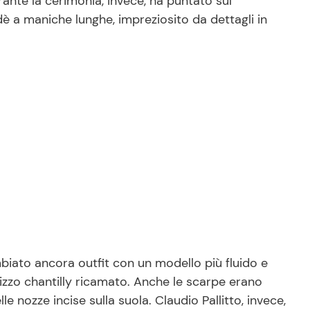
rante la cerimonia, invece, ha puntato sul
è a maniche lunghe, impreziosito da dettagli in
ambiato ancora outfit con un modello più fluido e
zzo chantilly ricamato. Anche le scarpe erano
lle nozze incise sulla suola. Claudio Pallitto, invece,