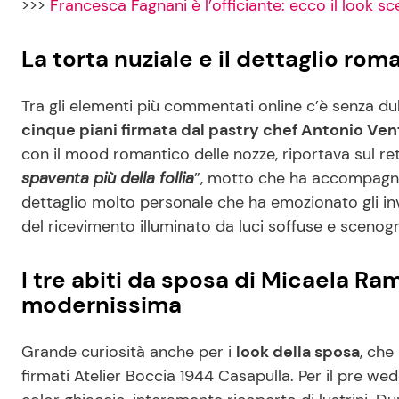
>>>
Francesca Fagnani è l’officiante: ecco il look sc
La torta nuziale e il dettaglio ro
Tra gli elementi più commentati online c’è senza d
cinque piani firmata dal pastry chef Antonio Vent
con il mood romantico delle nozze, riportava sul re
spaventa più della follia
”, motto che ha accompagna
dettaglio molto personale che ha emozionato gli invi
del ricevimento illuminato da luci soffuse e scenog
I tre abiti da sposa di Micaela R
modernissima
Grande curiosità anche per i
look della sposa
, che
firmati Atelier Boccia 1944 Casapulla. Per il pre wed