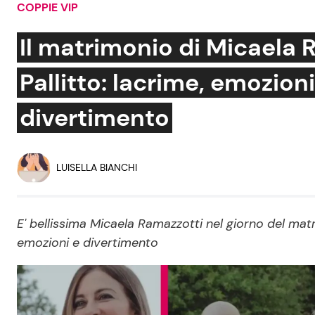
COPPIE VIP
Soap Opera
Il matrimonio di Micaela 
Pallitto: lacrime, emozion
Social News
Benessere
divertimento
News dal mondo
Casa
Moda e Style
LUISELLA BIANCHI
Mondo Mamma
News benessere
E' bellissima Micaela Ramazzotti nel giorno del matr
Salute
emozioni e divertimento
Viaggi e Turismo
Festività