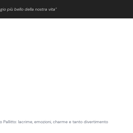
gio più bello della nostra vita”
ShowBiz
News Cinema
News Musica
News Spettacolo
o Pallitto: lacrime, emozioni, charme e tanto divertimento