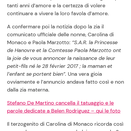
tanti anni d’amore e la certezza di volere
continuare a vivere la loro favola d’amore.
Seguici
A confermare poi la notizia dopo la zia il
comunicato ufficiale delle nonne, Carolina di
Monaco e Paola Marzotto:
“
S.A.R. la Princesse
de Hanovre et la Comtesse Paola Marzotto ont
Info
la joie de vous annoncer la naissance de leur
petit-fils né le 28 février 2017 ; la maman et
Chi siamo
l’enfant se portent bien”.
Una vera gioia
Disclaimer e Privacy
ovviamente e l’annuncio andava fatto così e non
Redazione
dalla zia materna.
Contattaci
Stefano De Martino cancella il tatuaggio e le
Pubblicità
parole dedicate a Belen Rodriguez – qui le foto
Privacy Policy
Il terzogenito di Carolina di Monaco ricorda così