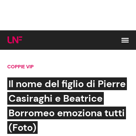
Vai al contenuto
COPPIE VIP
Cerca:
Il nome del figlio di Pierre
News e Cronaca
Gossip e TV
Casiraghi e Beatrice
Attualità Italiana
Bellezze VIP
Borromeo emoziona tutti
Dal Mondo
Coppie VIP
(Foto)