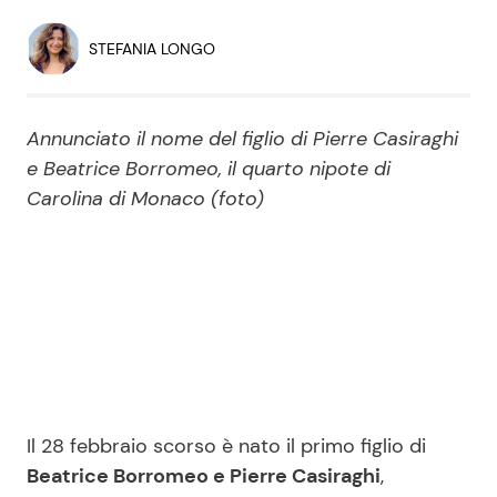
Economia
Fiction e Serie TV
STEFANIA LONGO
Persone Scomparse
Programmi TV
Annunciato il nome del figlio di Pierre Casiraghi
Politica
Reality e Talent
e Beatrice Borromeo, il quarto nipote di
Carolina di Monaco (foto)
Soap Opera
ShowBiz
Social News
News Cinema
News dal mondo
News Musica
Il 28 febbraio scorso è nato il primo figlio di
News Spettacolo
Beatrice Borromeo e Pierre Casiraghi
,