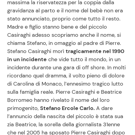
massima la riservatezza per la coppia dalla
gravidanza al parto e il nome del bebè non era
Benessere
Cucina e Ricette
stato annunciato, proprio come tutto il resto.
Casa
Consigli di Cucina
Madre e figlio stanno bene e del piccolo
Casiraghi adesso scopriamo anche il nome, si
Moda e Style
Dolci
chiama Stefano, in omaggio al padre di Pierre.
Stefano Casiraghi morì
tragicamente nel 1990
in un incidente
che vide tutto il mondo, in un
Mondo Mamma
Le Ricette in TV
incidente durante una gara di off shore. In molti
ricordano quel dramma, il volto pieno di dolore
News benessere
Primi Piatti
di Carolina di Monaco, l’ennesimo tragico lutto
sulla famiglia reale. Pierre Casiraghi e Beatrice
Salute
Ricette Facili e Veloci
Borromeo hanno rivelato il nome del loro
primogenito,
Stefano Ercole Carlo.
A dare
Viaggi e Turismo
Ricette Feste
l’annuncio della nascita del piccolo è stata sua
zia Beatrice, la sorella della giornalista 31enne
Festività
Ricette per Bambini
che nel 2005 ha sposato Pierre Casiraghi dopo