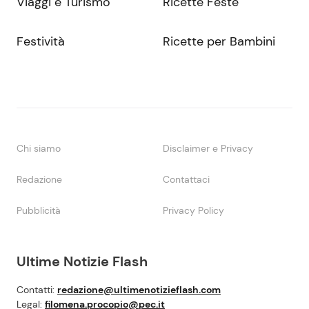
Viaggi e Turismo
Ricette Feste
Festività
Ricette per Bambini
Chi siamo
Disclaimer e Privacy
Redazione
Contattaci
Pubblicità
Privacy Policy
Ultime Notizie Flash
Contatti:
redazione@ultimenotizieflash.com
Legal:
filomena.procopio@pec.it