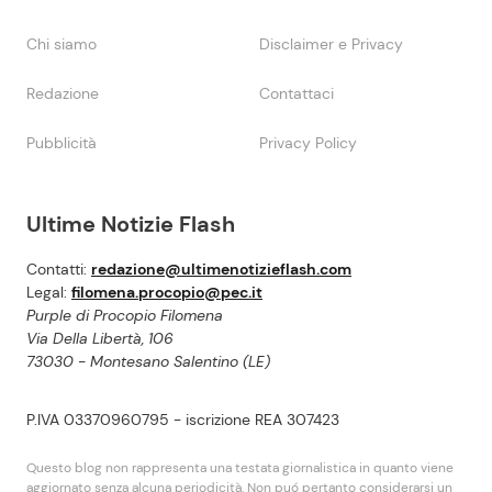
Chi siamo
Disclaimer e Privacy
Redazione
Contattaci
Pubblicità
Privacy Policy
Ultime Notizie Flash
Contatti:
redazione@ultimenotizieflash.com
Legal:
filomena.procopio@pec.it
Purple di Procopio Filomena
Via Della Libertà, 106
73030 - Montesano Salentino (LE)
P.IVA 03370960795 - iscrizione REA 307423
Questo blog non rappresenta una testata giornalistica in quanto viene
aggiornato senza alcuna periodicità. Non puó pertanto considerarsi un