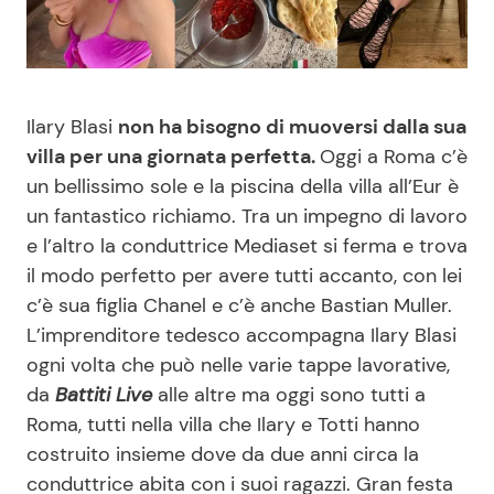
Benessere
Cucina e Ricette
Casa
Consigli di Cucina
Ilary Blasi
non ha bisogno di muoversi dalla sua
Moda e Style
Dolci
villa per una giornata perfetta.
Oggi a Roma c’è
un bellissimo sole e la piscina della villa all’Eur è
un fantastico richiamo. Tra un impegno di lavoro
Mondo Mamma
Le Ricette in TV
e l’altro la conduttrice Mediaset si ferma e trova
il modo perfetto per avere tutti accanto, con lei
News benessere
Primi Piatti
c’è sua figlia Chanel e c’è anche Bastian Muller.
L’imprenditore tedesco accompagna Ilary Blasi
Salute
Ricette Facili e Veloci
ogni volta che può nelle varie tappe lavorative,
da
Battiti Live
alle altre ma oggi sono tutti a
Viaggi e Turismo
Ricette Feste
Roma, tutti nella villa che Ilary e Totti hanno
costruito insieme dove da due anni circa la
Festività
Ricette per Bambini
conduttrice abita con i suoi ragazzi. Gran festa