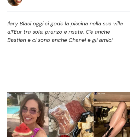
Economia
Fiction e Serie TV
Persone Scomparse
Programmi TV
Ilary Blasi oggi si gode la piscina nella sua villa
all'Eur tra sole, pranzo e risate. C'è anche
Politica
Bastian e ci sono anche Chanel e gli amici
Reality e Talent
Soap Opera
ShowBiz
Social News
News Cinema
News dal mondo
News Musica
News Spettacolo