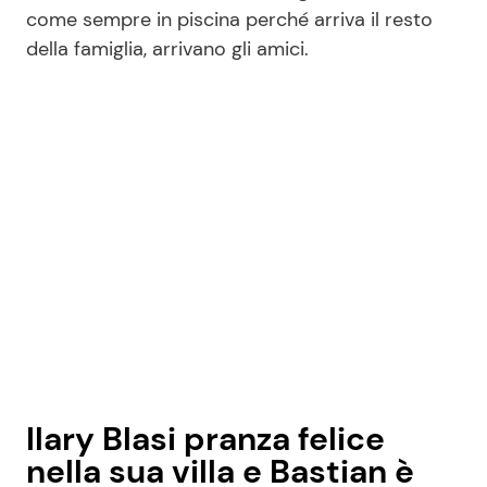
come sempre in piscina perché arriva il resto
della famiglia, arrivano gli amici.
Seguici
Info
Chi siamo
Disclaimer e Privacy
Redazione
Contattaci
Pubblicità
Ilary Blasi pranza felice
Privacy Policy
nella sua villa e Bastian è