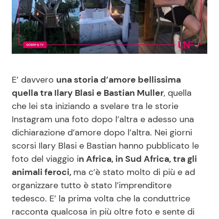
Benessere
Cucina e Ricette
Casa
Consigli di Cucina
Moda e Style
Dolci
E’ davvero
una storia d’amore bellissima
quella tra Ilary Blasi e Bastian Muller
, quella
Mondo Mamma
Le Ricette in TV
che lei sta iniziando a svelare tra le storie
Instagram una foto dopo l’altra e adesso una
News benessere
Primi Piatti
dichiarazione d’amore dopo l’altra. Nei giorni
scorsi Ilary Blasi e Bastian hanno pubblicato le
Salute
Ricette Facili e Veloci
foto del viaggio i
n Africa, in Sud Africa, tra gli
animali feroci,
ma c’è stato molto di più e ad
Viaggi e Turismo
Ricette Feste
organizzare tutto è stato l’imprenditore
tedesco. E’ la prima volta che la conduttrice
Festività
Ricette per Bambini
racconta qualcosa in più oltre foto e sente di