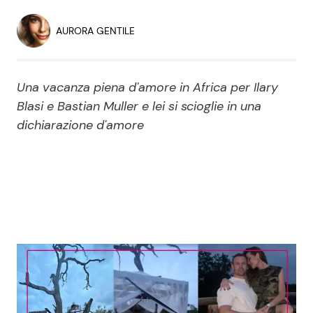
Economia
Fiction e Serie TV
AURORA GENTILE
Persone Scomparse
Programmi TV
Una vacanza piena d'amore in Africa per Ilary
Politica
Reality e Talent
Blasi e Bastian Muller e lei si scioglie in una
dichiarazione d'amore
Soap Opera
ShowBiz
Social News
News Cinema
News dal mondo
News Musica
News Spettacolo