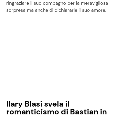
ringraziare il suo compagno per la meravigliosa
sorpresa ma anche di dichiararle il suo amore.
Seguici
Info
Chi siamo
Disclaimer e Privacy
Redazione
Contattaci
Pubblicità
Ilary Blasi svela il
Privacy Policy
romanticismo di Bastian in