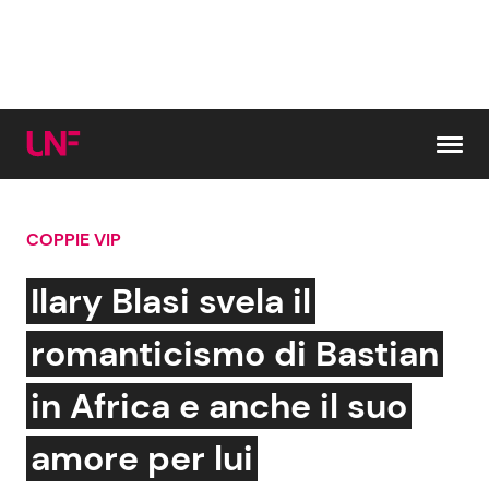
Vai al contenuto
COPPIE VIP
Cerca:
Ilary Blasi svela il
News e Cronaca
Gossip e TV
romanticismo di Bastian
Attualità Italiana
Bellezze VIP
in Africa e anche il suo
Dal Mondo
Coppie VIP
amore per lui