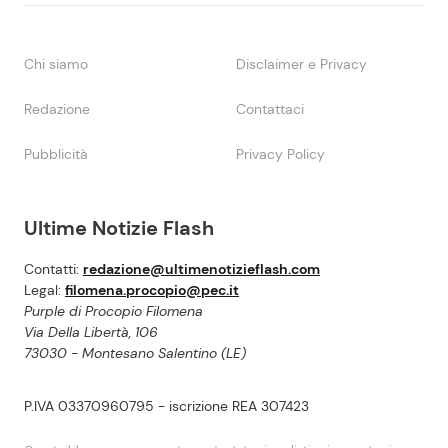
Chi siamo
Disclaimer e Privacy
Redazione
Contattaci
Pubblicità
Privacy Policy
Ultime Notizie Flash
Contatti:
redazione@ultimenotizieflash.com
Legal:
filomena.procopio@pec.it
Purple di Procopio Filomena
Via Della Libertà, 106
73030 - Montesano Salentino (LE)
P.IVA 03370960795 - iscrizione REA 307423