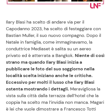
Benessere
Cucina e Ricette
Casa
Consigli di Cucina
Ilary Blasi ha scelto di andare via per il
Capodanno 2023, ha scelto di festeggiare con
Moda e Style
Dolci
Bastian Muller, il suo nuovo compagno. Dopo il
Natale in famiglia, come immaginavamo, la
conduttrice Mediaset è salita su un aereo
Mondo Mamma
Le Ricette in TV
privato ed è atterrata a Bangkok.
Niente di così
strano ma quando Ilary Blasi inizia a
News benessere
Primi Piatti
pubblicare le foto del suo soggiorno nella
località scelta iniziano anche le critiche.
Salute
Ricette Facili e Veloci
Eccessivo per molti il lusso che Ilary Blasi
ostenta mostrando i dettagli.
Meravigliosa la
Viaggi e Turismo
Ricette Feste
vista sulla città dalla terrazza dell’hotel che la
coppia ha scelto ma l’invidia non manca. Magari
Festività
Ricette per Bambini
è lei che vuole dimostrare a Francesco Totti