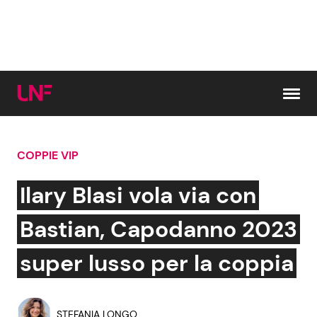
Vai al contenuto
COPPIE VIP
Cerca:
Ilary Blasi vola via con
News e Cronaca
Gossip e TV
Bastian, Capodanno 2023
Attualità Italiana
Bellezze VIP
super lusso per la coppia
Dal Mondo
Coppie VIP
STEFANIA LONGO