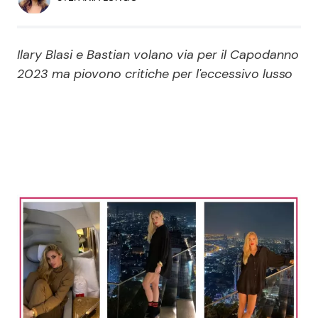
Economia
Fiction e Serie TV
Persone Scomparse
Programmi TV
Ilary Blasi e Bastian volano via per il Capodanno
2023 ma piovono critiche per l'eccessivo lusso
Politica
Reality e Talent
Soap Opera
ShowBiz
Social News
News Cinema
News dal mondo
News Musica
News Spettacolo