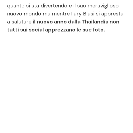
quanto si sta divertendo e il suo meraviglioso
nuovo mondo ma mentre Ilary Blasi si appresta
Seguici
a salutare
il nuovo anno dalla Thailandia non
tutti sui social apprezzano le sue foto.
Info
Chi siamo
Disclaimer e Privacy
Redazione
Contattaci
Pubblicità
Privacy Policy