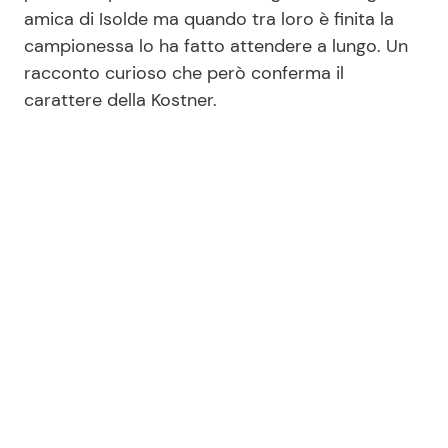
amica di Isolde ma quando tra loro è finita la
campionessa lo ha fatto attendere a lungo. Un
Seguici
racconto curioso che però conferma il
carattere della Kostner.
Info
Chi siamo
Disclaimer e Privacy
Redazione
Contattaci
Pubblicità
Privacy Policy