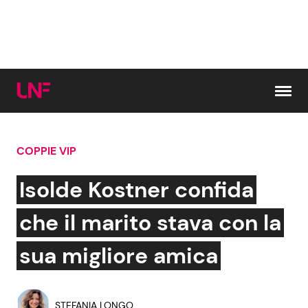
Vai al contenuto
COPPIE VIP
Cerca:
Isolde Kostner confida
News e Cronaca
Gossip e TV
che il marito stava con la
Attualità Italiana
Bellezze VIP
sua migliore amica
Dal Mondo
Coppie VIP
STEFANIA LONGO