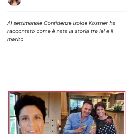
Economia
Fiction e Serie TV
Persone Scomparse
Programmi TV
Al settimanale Confidenze Isolde Kostner ha
raccontato come è nata la storia tra lei e il
Politica
marito
Reality e Talent
Soap Opera
ShowBiz
Social News
News Cinema
News dal mondo
News Musica
News Spettacolo