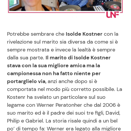
Benessere
Cucina e Ricette
Casa
Consigli di Cucina
Potrebbe sembrare che
Isolde Kostner
con la
Moda e Style
Dolci
rivelazione sul marito sia diversa da come si è
sempre mostrata e invece la lealtà è sempre
dalla sua parte.
Il marito di Isolde Kostner
Mondo Mamma
Le Ricette in TV
stava con la sua migliore amica ma la
campionessa non ha fatto niente per
News benessere
Primi Piatti
portarglielo via,
anzi anche dopo si è
comportata nel modo più corretto possibile. La
Salute
Ricette Facili e Veloci
Kostenr ha svelato un particolare sul suo
legame con Werner Peratonher che dal 2006 è
Viaggi e Turismo
Ricette Feste
suo marito ed è il padre dei suoi tre figli, David,
Philip e Gabriel. La storia risale quindi a un bel
Festività
Ricette per Bambini
po’ di tempo fa: Werner era legato alla migliore