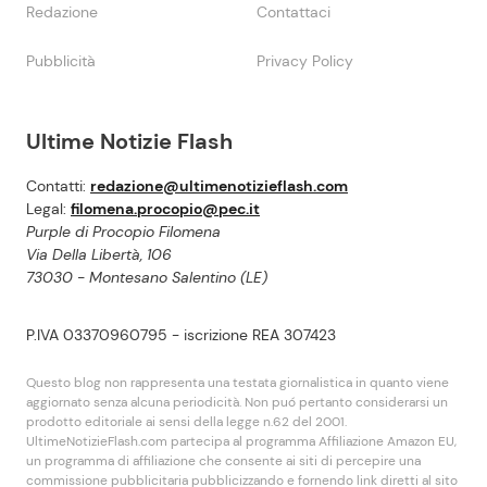
Redazione
Contattaci
Pubblicità
Privacy Policy
Ultime Notizie Flash
Contatti:
redazione@ultimenotizieflash.com
Legal:
filomena.procopio@pec.it
Purple di Procopio Filomena
Via Della Libertà, 106
73030 - Montesano Salentino (LE)
P.IVA 03370960795 - iscrizione REA 307423
Questo blog non rappresenta una testata giornalistica in quanto viene
aggiornato senza alcuna periodicità. Non puó pertanto considerarsi un
prodotto editoriale ai sensi della legge n.62 del 2001.
UltimeNotizieFlash.com partecipa al programma Affiliazione Amazon EU,
un programma di affiliazione che consente ai siti di percepire una
commissione pubblicitaria pubblicizzando e fornendo link diretti al sito