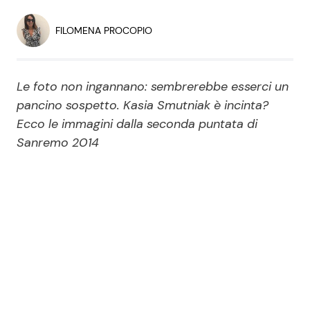
Economia
Fiction e Serie TV
FILOMENA PROCOPIO
Persone Scomparse
Programmi TV
Le foto non ingannano: sembrerebbe esserci un
Politica
Reality e Talent
pancino sospetto. Kasia Smutniak è incinta?
Ecco le immagini dalla seconda puntata di
Soap Opera
Sanremo 2014
ShowBiz
Social News
News Cinema
News dal mondo
News Musica
News Spettacolo