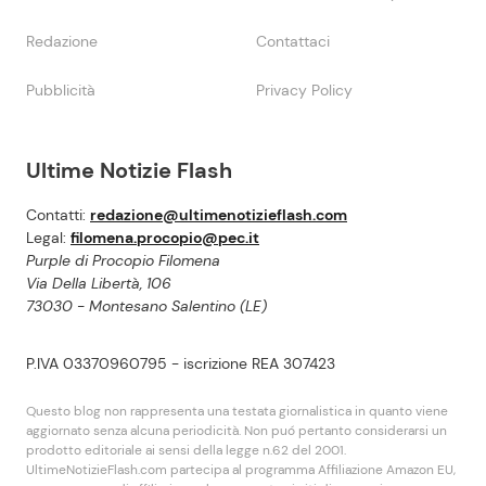
Redazione
Contattaci
Pubblicità
Privacy Policy
Ultime Notizie Flash
Contatti:
redazione@ultimenotizieflash.com
Legal:
filomena.procopio@pec.it
Purple di Procopio Filomena
Via Della Libertà, 106
73030 - Montesano Salentino (LE)
P.IVA 03370960795 - iscrizione REA 307423
Questo blog non rappresenta una testata giornalistica in quanto viene
aggiornato senza alcuna periodicità. Non puó pertanto considerarsi un
prodotto editoriale ai sensi della legge n.62 del 2001.
UltimeNotizieFlash.com partecipa al programma Affiliazione Amazon EU,