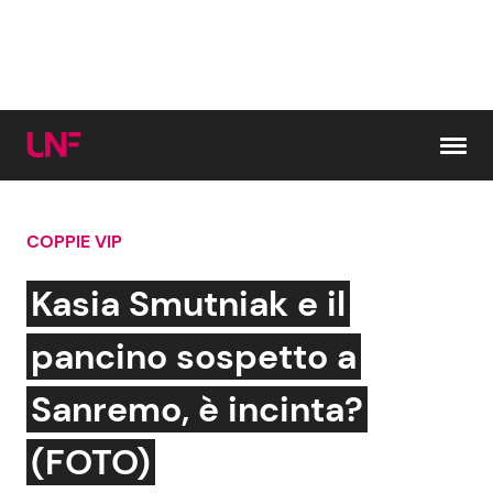
Vai al contenuto
COPPIE VIP
Cerca:
Kasia Smutniak e il
News e Cronaca
Gossip e TV
pancino sospetto a
Attualità Italiana
Bellezze VIP
Sanremo, è incinta?
Dal Mondo
Coppie VIP
(FOTO)