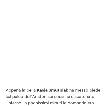
Benessere
Cucina e Ricette
Casa
Consigli di Cucina
Moda e Style
Dolci
Mondo Mamma
Le Ricette in TV
News benessere
Primi Piatti
Salute
Ricette Facili e Veloci
Viaggi e Turismo
Ricette Feste
Appena la bella
Kasia Smutniak
ha messo piede
sul palco dell’Ariston sui social si è scatenato
Festività
Ricette per Bambini
l’inferno. In pochissimi minuti la domanda era