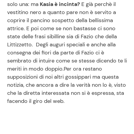
solo una: ma
Kasia è incinta?
E già perchè il
vestitino nero a quanto pare non è servito a
coprire il pancino sospetto della bellissima
Seguici
attrice. E poi come se non bastasse ci sono
state delle frasi sibilline sia di Fazio che della
Littizzetto. Degli auguri speciali e anche alla
consegna dei fiori da parte di Fazio ci è
Info
sembrato di intuire come se stesse dicendo te li
Chi siamo
meriti in modo doppio.Per ora restano
supposizioni di noi altri gossippari ma questa
Disclaimer e Privacy
notizia, che ancora a dire la verità non lo è, visto
Redazione
che la diretta interessata non si è espressa, sta
Contattaci
facendo il giro del web.
Pubblicità
Privacy Policy