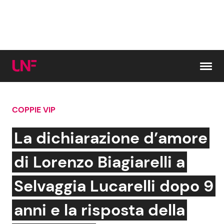
Vai al contenuto
COPPIE VIP
Cerca:
La dichiarazione d’amore
News e Cronaca
Gossip e TV
di Lorenzo Biagiarelli a
Attualità Italiana
Bellezze VIP
Selvaggia Lucarelli dopo 9
Dal Mondo
Coppie VIP
anni e la risposta della