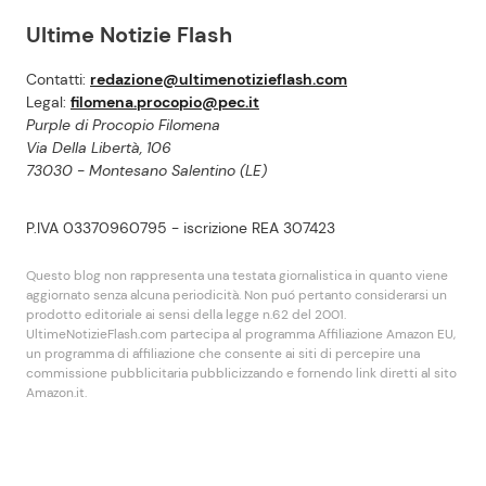
Ultime Notizie Flash
Contatti:
redazione@ultimenotizieflash.com
Legal:
filomena.procopio@pec.it
Purple di Procopio Filomena
Via Della Libertà, 106
73030 - Montesano Salentino (LE)
P.IVA 03370960795 - iscrizione REA 307423
Questo blog non rappresenta una testata giornalistica in quanto viene
aggiornato senza alcuna periodicità. Non puó pertanto considerarsi un
prodotto editoriale ai sensi della legge n.62 del 2001.
UltimeNotizieFlash.com partecipa al programma Affiliazione Amazon EU,
un programma di affiliazione che consente ai siti di percepire una
commissione pubblicitaria pubblicizzando e fornendo link diretti al sito
Amazon.it.