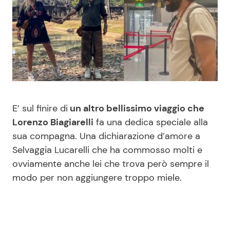
Benessere
Cucina e Ricette
Casa
Consigli di Cucina
Moda e Style
Dolci
Mondo Mamma
Le Ricette in TV
E’ sul finire di
un altro bellissimo viaggio che
Lorenzo Biagiarelli
fa una dedica speciale alla
News benessere
Primi Piatti
sua compagna. Una dichiarazione d’amore a
Selvaggia Lucarelli che ha commosso molti e
Salute
Ricette Facili e Veloci
ovviamente anche lei che trova però sempre il
modo per non aggiungere troppo miele.
Viaggi e Turismo
Ricette Feste
Festività
Ricette per Bambini