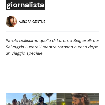
giornalista
Economia
Fiction e Serie TV
Persone Scomparse
Programmi TV
AURORA GENTILE
Politica
Reality e Talent
Parole bellissime quelle di Lorenzo Biagiarelli per
Soap Opera
Selvaggia Lucarelli mentre tornano a casa dopo
un viaggio speciale
ShowBiz
Social News
News Cinema
News dal mondo
News Musica
News Spettacolo