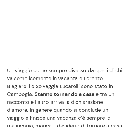
Seguici
Info
Chi siamo
Un viaggio come sempre diverso da quelli di chi
Disclaimer e Privacy
va semplicemente in vacanza e Lorenzo
Biagiarelli e Selvaggia Lucarelli sono stato in
Redazione
Cambogia.
Stanno tornando a casa
e tra un
Contattaci
racconto e l’altro arriva la dichiarazione
Pubblicità
d’amore. In genere quando si conclude un
viaggio e finisce una vacanza c’è sempre la
Privacy Policy
malinconia, manca il desiderio di tornare a casa.