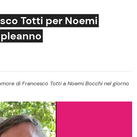
sco Totti per Noemi
mpleanno
Cucina e Ricette
Consigli di Cucina
Dolci
Le Ricette in TV
more di Francesco Totti a Noemi Bocchi nel giorno
Primi Piatti
Ricette Facili e Veloci
Ricette Feste
Ricette per Bambini