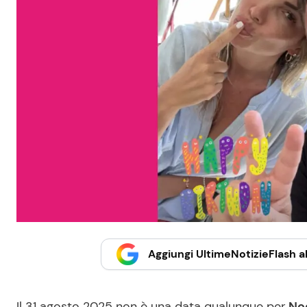
Aggiungi UltimeNotizieFlash al
Il 31 agosto 2025 non è una data qualunque per
No