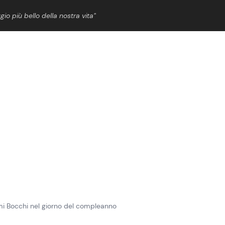
gio più bello della nostra vita”
ShowBiz
News Cinema
News Musica
News Spettacolo
mi Bocchi nel giorno del compleanno