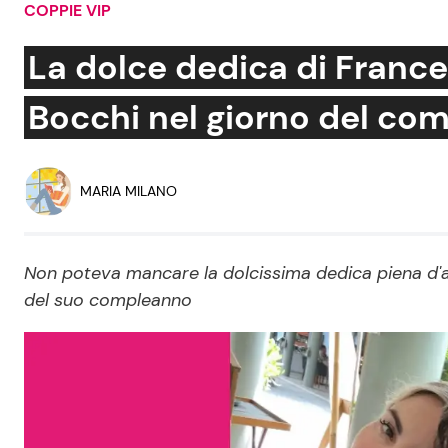
COPPIE VIP
Soap Opera
La dolce dedica di France
Bocchi nel giorno del co
Social News
Benessere
News dal mondo
Casa
MARIA MILANO
Moda e Style
Mondo Mamma
Non poteva mancare la dolcissima dedica piena d'a
del suo compleanno
News benessere
Salute
Viaggi e Turismo
Festività