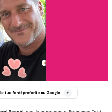
le tue fonti preferite su Google
emi Bocchi
: oggi la compagna di Francesco Totti