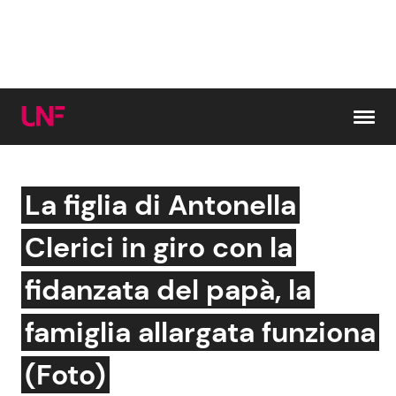
Vai al contenuto
La figlia di Antonella
Cerca:
Clerici in giro con la
News e Cronaca
Gossip e TV
fidanzata del papà, la
Attualità Italiana
Bellezze VIP
famiglia allargata funziona
Dal Mondo
Coppie VIP
(Foto)