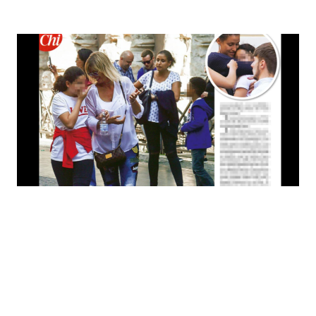
Economia
Fiction e Serie TV
Persone Scomparse
Programmi TV
Politica
Reality e Talent
Soap Opera
ShowBiz
Social News
News Cinema
News dal mondo
News Musica
News Spettacolo