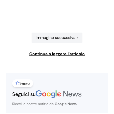
Benessere
Cucina e Ricette
Casa
Consigli di Cucina
Moda e Style
Dolci
Immagine successiva »
Mondo Mamma
Le Ricette in TV
Continua a leggere l'articolo
News benessere
Primi Piatti
Salute
Ricette Facili e Veloci
Seguici
Viaggi e Turismo
Ricette Feste
Seguici su
Ricevi le nostre notizie da
Google News
Festività
Ricette per Bambini