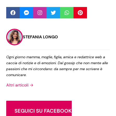
Seguici
STEFANIA LONGO
Info
Ogni giorno mamma, moglie, figlia, amica e redattrice web a
Chi siamo
caccia di notizie e di emozioni. Dal gossip che non mente alle
Disclaimer e Privacy
passioni che mi circondano: da sempre per me scrivere è
comunicare.
Redazione
Altri articoli →
Contattaci
Pubblicità
Privacy Policy
SEGUICI SU FACEBOOK