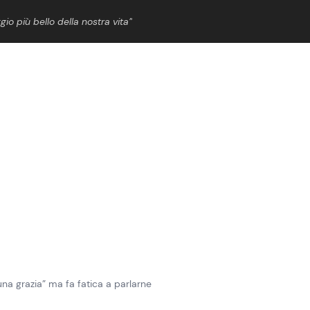
gio più bello della nostra vita”
ShowBiz
News Cinema
News Musica
News Spettacolo
una grazia” ma fa fatica a parlarne