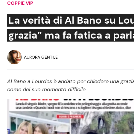
COPPIE VIP
Soap Opera
La verità di Al Bano su Lo
grazia” ma fa fatica a par
Social News
Benessere
News dal mondo
Casa
AURORA GENTILE
Moda e Style
Mondo Mamma
Al Bano a Lourdes è andato per chiedere una grazia
come del suo momento difficile
News benessere
Salute
Viaggi e Turismo
Festività