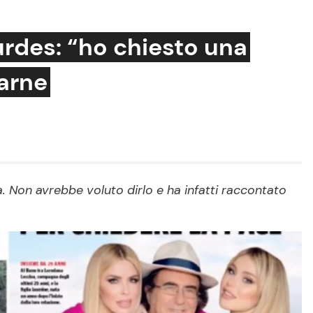
urdes: “ho chiesto una
larne
Cucina e Ricette
Consigli di Cucina
Dolci
Le Ricette in TV
. Non avrebbe voluto dirlo e ha infatti raccontato
Primi Piatti
Ricette Facili e Veloci
Ricette Feste
Ricette per Bambini