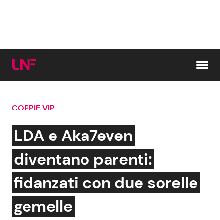
Vai al contenuto
COPPIE VIP
Cerca:
LDA e Aka7even
News e Cronaca
Gossip e TV
diventano parenti:
Attualità Italiana
Bellezze VIP
fidanzati con due sorelle
Dal Mondo
Coppie VIP
gemelle