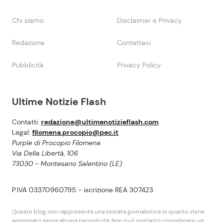
Chi siamo
Disclaimer e Privacy
Redazione
Contattaci
Pubblicità
Privacy Policy
Ultime Notizie Flash
Contatti:
redazione@ultimenotizieflash.com
Legal:
filomena.procopio@pec.it
Purple di Procopio Filomena
Via Della Libertà, 106
73030 - Montesano Salentino (LE)
P.IVA 03370960795 - iscrizione REA 307423
Questo blog non rappresenta una testata giornalistica in quanto viene
aggiornato senza alcuna periodicità. Non puó pertanto considerarsi un