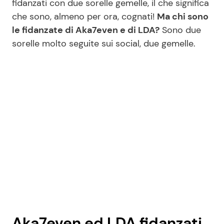
fidanzati con due sorelle gemelle, il che significa
che sono, almeno per ora, cognati!
Ma chi sono
le fidanzate di Aka7even e di LDA?
Sono due
Seguici
sorelle molto seguite sui social, due gemelle.
Info
Chi siamo
Disclaimer e Privacy
Redazione
Contattaci
Pubblicità
Privacy Policy
Aka7even ed LDA fidanzati