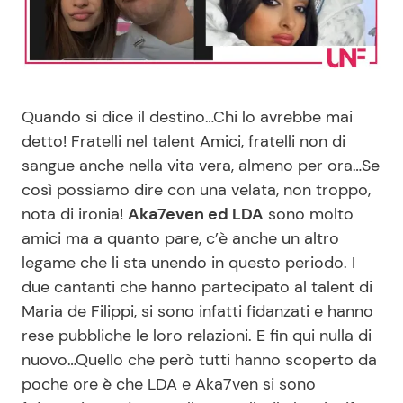
Benessere
Cucina e Ricette
Casa
Consigli di Cucina
Quando si dice il destino…Chi lo avrebbe mai
Moda e Style
Dolci
detto! Fratelli nel talent Amici, fratelli non di
sangue anche nella vita vera, almeno per ora…Se
Mondo Mamma
Le Ricette in TV
così possiamo dire con una velata, non troppo,
nota di ironia!
Aka7even ed LDA
sono molto
News benessere
Primi Piatti
amici ma a quanto pare, c’è anche un altro
legame che li sta unendo in questo periodo. I
Salute
Ricette Facili e Veloci
due cantanti che hanno partecipato al talent di
Maria de Filippi, si sono infatti fidanzati e hanno
Viaggi e Turismo
Ricette Feste
rese pubbliche le loro relazioni. E fin qui nulla di
nuovo…Quello che però tutti hanno scoperto da
Festività
Ricette per Bambini
poche ore è che LDA e Aka7ven si sono