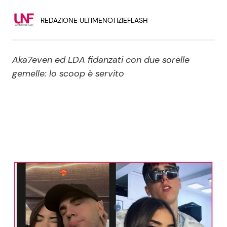
Economia
Fiction e Serie TV
REDAZIONE ULTIMENOTIZIEFLASH
Persone Scomparse
Programmi TV
Aka7even ed LDA fidanzati con due sorelle
Politica
Reality e Talent
gemelle: lo scoop è servito
Soap Opera
ShowBiz
Social News
News Cinema
News dal mondo
News Musica
News Spettacolo