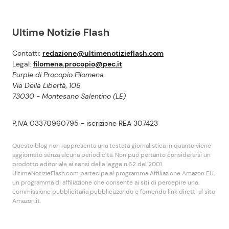
Ultime Notizie Flash
Contatti:
redazione@ultimenotizieflash.com
Legal:
filomena.procopio@pec.it
Purple di Procopio Filomena
Via Della Libertà, 106
73030 - Montesano Salentino (LE)
P.IVA 03370960795 - iscrizione REA 307423
Questo blog non rappresenta una testata giornalistica in quanto viene
aggiornato senza alcuna periodicità. Non puó pertanto considerarsi un
prodotto editoriale ai sensi della legge n.62 del 2001.
UltimeNotizieFlash.com partecipa al programma Affiliazione Amazon EU,
un programma di affiliazione che consente ai siti di percepire una
commissione pubblicitaria pubblicizzando e fornendo link diretti al sito
Amazon.it.