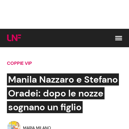
Vai al contenuto
COPPIE VIP
Cerca:
Manila Nazzaro e Stefano
News e Cronaca
Gossip e TV
Oradei: dopo le nozze
Attualità Italiana
Bellezze VIP
sognano un figlio
Dal Mondo
Coppie VIP
MARIA MILANO