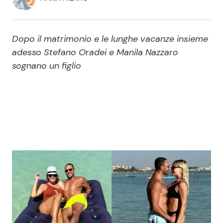
Economia
Fiction e Serie TV
Persone Scomparse
Programmi TV
Dopo il matrimonio e le lunghe vacanze insieme
adesso Stefano Oradei e Manila Nazzaro
Politica
Reality e Talent
sognano un figlio
Soap Opera
ShowBiz
Social News
News Cinema
News dal mondo
News Musica
News Spettacolo