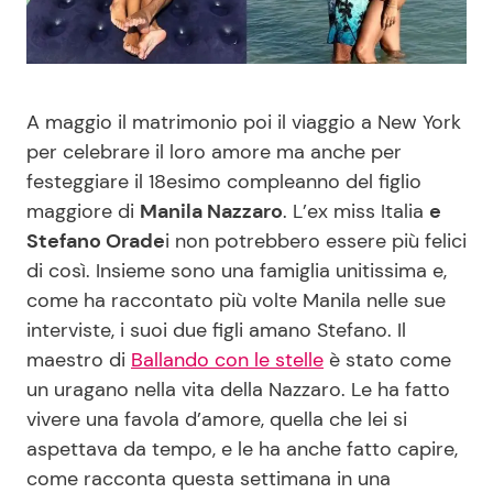
Benessere
Cucina e Ricette
Casa
Consigli di Cucina
A maggio il matrimonio poi il viaggio a New York
per celebrare il loro amore ma anche per
Moda e Style
Dolci
festeggiare il 18esimo compleanno del figlio
maggiore di
Manila Nazzaro
. L’ex miss Italia
e
Mondo Mamma
Le Ricette in TV
Stefano Orade
i non potrebbero essere più felici
di così. Insieme sono una famiglia unitissima e,
News benessere
Primi Piatti
come ha raccontato più volte Manila nelle sue
interviste, i suoi due figli amano Stefano. Il
Salute
Ricette Facili e Veloci
maestro di
Ballando con le stelle
è stato come
un uragano nella vita della Nazzaro. Le ha fatto
Viaggi e Turismo
Ricette Feste
vivere una favola d’amore, quella che lei si
aspettava da tempo, e le ha anche fatto capire,
Festività
Ricette per Bambini
come racconta questa settimana in una