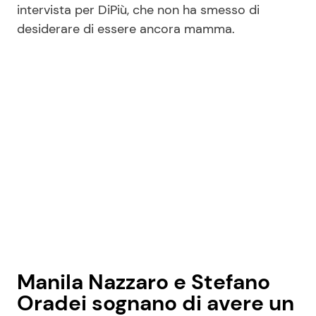
intervista per DiPiù, che non ha smesso di
desiderare di essere ancora mamma.
Seguici
Info
Chi siamo
Disclaimer e Privacy
Redazione
Contattaci
Pubblicità
Manila Nazzaro e Stefano
Privacy Policy
Oradei sognano di avere un