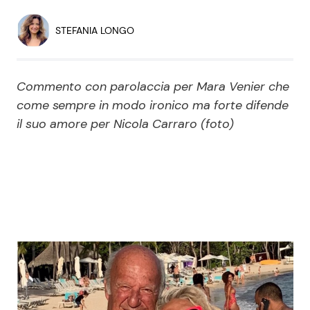
Economia
Fiction e Serie TV
STEFANIA LONGO
Persone Scomparse
Programmi TV
Commento con parolaccia per Mara Venier che
Politica
Reality e Talent
come sempre in modo ironico ma forte difende
il suo amore per Nicola Carraro (foto)
Soap Opera
ShowBiz
Social News
News Cinema
News dal mondo
News Musica
News Spettacolo