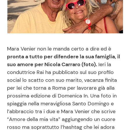
Benessere
Cucina e Ricette
Casa
Consigli di Cucina
Moda e Style
Dolci
Mara Venier non le manda certo a dire ed è
pronta a tutto per difendere la sua famiglia, il
Mondo Mamma
Le Ricette in TV
suo amore per Nicola Carraro (foto).
Ieri la
conduttrice Rai ha pubblicato sul suo profilo
News benessere
Primi Piatti
social lo scatto con suo marito, vacanza finita
per lei che torna a Roma per lavorare già alla
Salute
Ricette Facili e Veloci
prossima edizione di Domenica In. Una foto in
spiaggia nella meravigliosa Santo Domingo e
Viaggi e Turismo
Ricette Feste
l’abbraccio tra i due e Mara Venier che scrive
“Amore della mia vita” aggiungendo un cuore
Festività
Ricette per Bambini
rosso ma soprattutto l’hashtag che lei adora