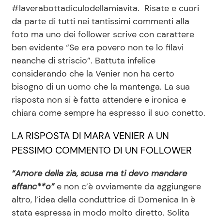
#laverabottadiculodellamiavita. Risate e cuori
da parte di tutti nei tantissimi commenti alla
foto ma uno dei follower scrive con carattere
Seguici
ben evidente “Se era povero non te lo filavi
neanche di striscio”. Battuta infelice
considerando che la Venier non ha certo
bisogno di un uomo che la mantenga. La sua
Info
risposta non si è fatta attendere e ironica e
Chi siamo
chiara come sempre ha espresso il suo conetto.
Disclaimer e Privacy
LA RISPOSTA DI MARA VENIER A UN
Redazione
PESSIMO COMMENTO DI UN FOLLOWER
Contattaci
“Amore della zia, scusa ma ti devo mandare
Pubblicità
affanc**o”
e non c’è ovviamente da aggiungere
Privacy Policy
altro, l’idea della conduttrice di Domenica In è
stata espressa in modo molto diretto. Solita