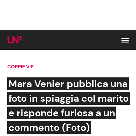
Vai al contenuto
COPPIE VIP
Cerca:
Mara Venier pubblica una
News e Cronaca
Gossip e TV
foto in spiaggia col marito
Attualità Italiana
Bellezze VIP
e risponde furiosa a un
Dal Mondo
Coppie VIP
commento (Foto)