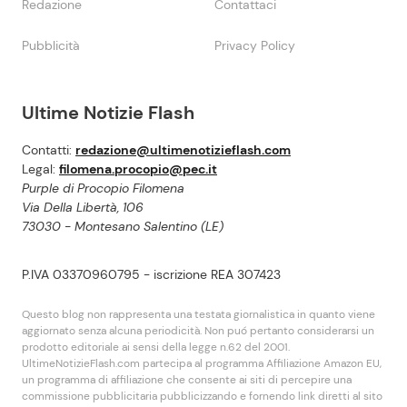
Redazione
Contattaci
Pubblicità
Privacy Policy
Ultime Notizie Flash
Contatti:
redazione@ultimenotizieflash.com
Legal:
filomena.procopio@pec.it
Purple di Procopio Filomena
Via Della Libertà, 106
73030 - Montesano Salentino (LE)
P.IVA 03370960795 - iscrizione REA 307423
Questo blog non rappresenta una testata giornalistica in quanto viene
aggiornato senza alcuna periodicità. Non puó pertanto considerarsi un
prodotto editoriale ai sensi della legge n.62 del 2001.
UltimeNotizieFlash.com partecipa al programma Affiliazione Amazon EU,
un programma di affiliazione che consente ai siti di percepire una
commissione pubblicitaria pubblicizzando e fornendo link diretti al sito