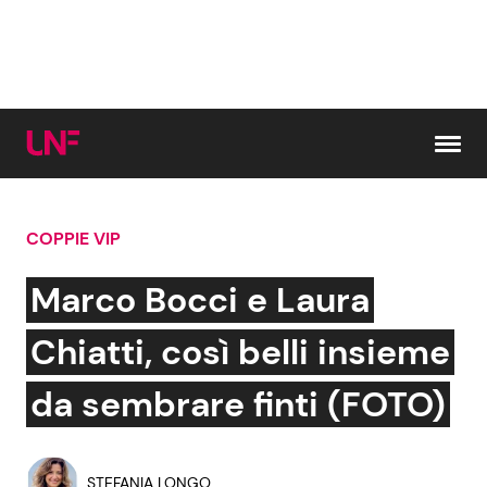
Vai al contenuto
COPPIE VIP
Cerca:
Marco Bocci e Laura
News e Cronaca
Gossip e TV
Chiatti, così belli insieme
Attualità Italiana
Bellezze VIP
da sembrare finti (FOTO)
Dal Mondo
Coppie VIP
STEFANIA LONGO