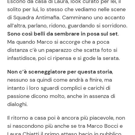
Escono da casa di Laura, look curato per lei, il
solito per lui, lo stesso che vediamo nelle scene
di Squadra Antimafia. Camminano uno accanto
Seguici
all’altra, parlano, ridono, guardando si sorridono.
Sono così belli da sembrare in posa sul set
.
Ma quando Marco si accorge che a poca
distanza c’è un paparazzo che scatta foto si
Info
infastidisce, poi ci ripensa e si gode la serata.
Chi siamo
Non c’è sceneggiatore per questa storia
,
Disclaimer e Privacy
nessuno sa quindi come andrà a finire, ma
intanto i loro sguardi complici e carichi di
Redazione
passione dicono molto, anche in assenza di
Contattaci
dialoghi.
Pubblicità
Il ritorno a casa poi è ancora più piacevole, non
Privacy Policy
si nascondono più anche se tra Marco Bocci e
Laura Chiatti il primo atteso bacio in pubblico