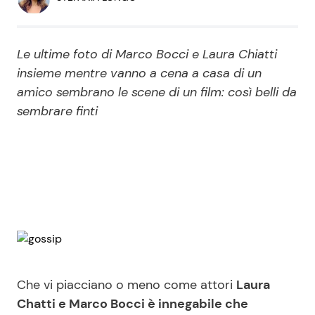
Economia
Fiction e Serie TV
Persone Scomparse
Programmi TV
Le ultime foto di Marco Bocci e Laura Chiatti
insieme mentre vanno a cena a casa di un
Politica
amico sembrano le scene di un film: così belli da
Reality e Talent
sembrare finti
Soap Opera
ShowBiz
Social News
News Cinema
News dal mondo
News Musica
Che vi piacciano o meno come attori
Laura
News Spettacolo
Chatti e Marco Bocci è innegabile che