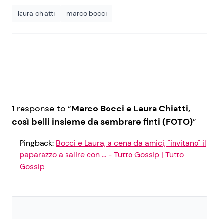
laura chiatti
marco bocci
1 response to “
Marco Bocci e Laura Chiatti,
così belli insieme da sembrare finti (FOTO)
”
Pingback:
Bocci e Laura, a cena da amici, "invitano" il
paparazzo a salire con ... - Tutto Gossip | Tutto
Gossip