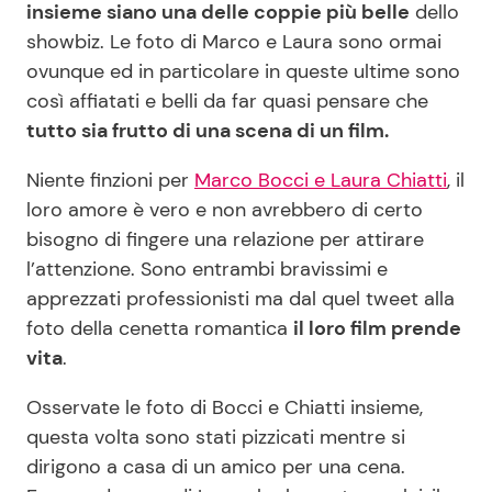
insieme siano una delle coppie più belle
dello
showbiz. Le foto di Marco e Laura sono ormai
Benessere
Cucina e Ricette
ovunque ed in particolare in queste ultime sono
Casa
Consigli di Cucina
così affiatati e belli da far quasi pensare che
tutto sia frutto di una scena di un film.
Moda e Style
Dolci
Niente finzioni per
Marco Bocci e Laura Chiatti
, il
loro amore è vero e non avrebbero di certo
Mondo Mamma
Le Ricette in TV
bisogno di fingere una relazione per attirare
l’attenzione. Sono entrambi bravissimi e
News benessere
Primi Piatti
apprezzati professionisti ma dal quel tweet alla
foto della cenetta romantica
il loro film prende
Salute
Ricette Facili e Veloci
vita
.
Viaggi e Turismo
Ricette Feste
Osservate le foto di Bocci e Chiatti insieme,
questa volta sono stati pizzicati mentre si
dirigono a casa di un amico per una cena.
Festività
Ricette per Bambini