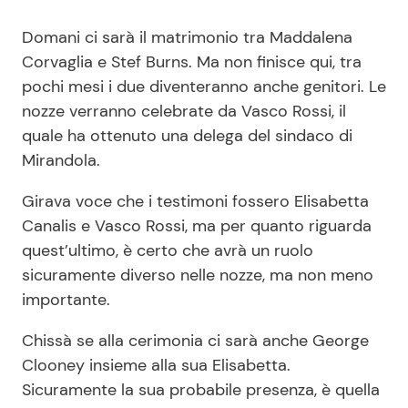
Benessere
Cucina e Ricette
Domani ci sarà il matrimonio tra Maddalena
Corvaglia e Stef Burns. Ma non finisce qui, tra
Casa
Consigli di Cucina
pochi mesi i due diventeranno anche genitori. Le
nozze verranno celebrate da Vasco Rossi, il
Moda e Style
Dolci
quale ha ottenuto una delega del sindaco di
Mirandola.
Mondo Mamma
Le Ricette in TV
Girava voce che i testimoni fossero Elisabetta
Canalis e Vasco Rossi, ma per quanto riguarda
News benessere
Primi Piatti
quest’ultimo, è certo che avrà un ruolo
sicuramente diverso nelle nozze, ma non meno
Salute
Ricette Facili e Veloci
importante.
Viaggi e Turismo
Ricette Feste
Chissà se alla cerimonia ci sarà anche George
Clooney insieme alla sua Elisabetta.
Festività
Ricette per Bambini
Sicuramente la sua probabile presenza, è quella