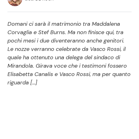
Economia
Fiction e Serie TV
Persone Scomparse
Programmi TV
Domani ci sarà il matrimonio tra Maddalena
Corvaglia e Stef Burns. Ma non finisce qui, tra
Politica
pochi mesi i due diventeranno anche genitori.
Reality e Talent
Le nozze verranno celebrate da Vasco Rossi, il
quale ha ottenuto una delega del sindaco di
Soap Opera
Mirandola. Girava voce che i testimoni fossero
Elisabetta Canalis e Vasco Rossi, ma per quanto
ShowBiz
Social News
riguarda […]
News Cinema
News dal mondo
News Musica
News Spettacolo