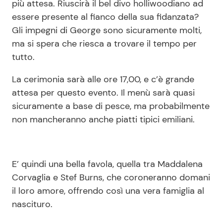
più attesa. Riuscirà il bel divo holliwoodiano ad
essere presente al fianco della sua fidanzata?
Gli impegni di George sono sicuramente molti,
Seguici
ma si spera che riesca a trovare il tempo per
tutto.
La cerimonia sarà alle ore 17,00, e c’è grande
Info
attesa per questo evento. Il menù sarà quasi
sicuramente a base di pesce, ma probabilmente
Chi siamo
non mancheranno anche piatti tipici emiliani.
Disclaimer e Privacy
Redazione
E’ quindi una bella favola, quella tra Maddalena
Contattaci
Corvaglia e Stef Burns, che coroneranno domani
Pubblicità
il loro amore, offrendo così una vera famiglia al
Privacy Policy
nascituro.