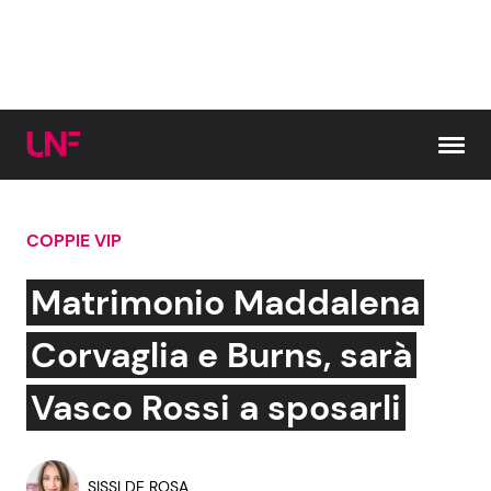
Vai al contenuto
COPPIE VIP
Cerca:
Matrimonio Maddalena
News e Cronaca
Gossip e TV
Corvaglia e Burns, sarà
Attualità Italiana
Bellezze VIP
Vasco Rossi a sposarli
Dal Mondo
Coppie VIP
SISSI DE ROSA