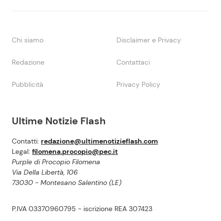
Chi siamo
Disclaimer e Privacy
Redazione
Contattaci
Pubblicità
Privacy Policy
Ultime Notizie Flash
Contatti:
redazione@ultimenotizieflash.com
Legal:
filomena.procopio@pec.it
Purple di Procopio Filomena
Via Della Libertà, 106
73030 - Montesano Salentino (LE)
P.IVA 03370960795 - iscrizione REA 307423