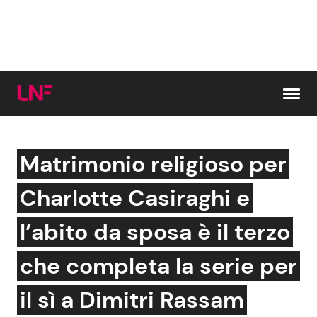
Vai al contenuto
Matrimonio religioso per
Cerca:
Charlotte Casiraghi e
News e Cronaca
Gossip e TV
l’abito da sposa è il terzo
Attualità Italiana
Bellezze VIP
che completa la serie per
Dal Mondo
Coppie VIP
il sì a Dimitri Rassam