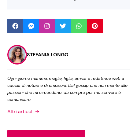
Seguici
STEFANIA LONGO
Info
Chi siamo
Ogni giorno mamma, moglie, figlia, amica e redattrice web a
Disclaimer e Privacy
caccia di notizie e di emozioni. Dal gossip che non mente alle
Redazione
passioni che mi circondano: da sempre per me scrivere è
comunicare.
Contattaci
Altri articoli →
Pubblicità
Privacy Policy