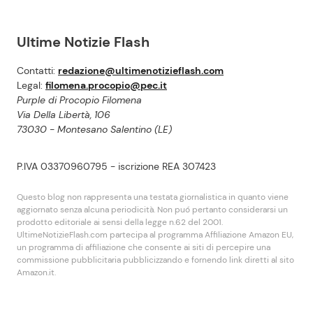
Ultime Notizie Flash
Contatti:
redazione@ultimenotizieflash.com
Legal:
filomena.procopio@pec.it
Purple di Procopio Filomena
Via Della Libertà, 106
73030 - Montesano Salentino (LE)
P.IVA 03370960795 - iscrizione REA 307423
Questo blog non rappresenta una testata giornalistica in quanto viene
aggiornato senza alcuna periodicità. Non puó pertanto considerarsi un
prodotto editoriale ai sensi della legge n.62 del 2001.
UltimeNotizieFlash.com partecipa al programma Affiliazione Amazon EU,
un programma di affiliazione che consente ai siti di percepire una
commissione pubblicitaria pubblicizzando e fornendo link diretti al sito
Amazon.it.