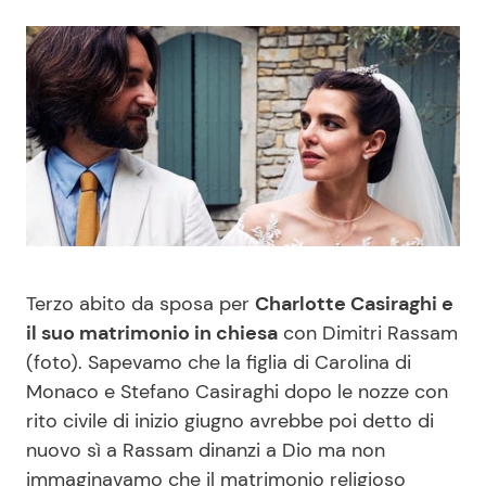
Benessere
Cucina e Ricette
Casa
Consigli di Cucina
Moda e Style
Dolci
Mondo Mamma
Le Ricette in TV
News benessere
Primi Piatti
Terzo abito da sposa per
Charlotte Casiraghi e
il suo matrimonio in chiesa
con Dimitri Rassam
Salute
Ricette Facili e Veloci
(foto). Sapevamo che la figlia di Carolina di
Monaco e Stefano Casiraghi dopo le nozze con
Viaggi e Turismo
Ricette Feste
rito civile di inizio giugno avrebbe poi detto di
nuovo sì a Rassam dinanzi a Dio ma non
Festività
Ricette per Bambini
immaginavamo che il matrimonio religioso