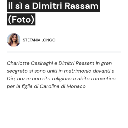
il sì a Dimitri Rassam
Economia
Fiction e Serie TV
(Foto)
Persone Scomparse
Programmi TV
Politica
Reality e Talent
STEFANIA LONGO
Soap Opera
Charlotte Casiraghi e Dimitri Rassam in gran
secgreto si sono uniti in matrimonio davanti a
ShowBiz
Social News
Dio, nozze con rito religioso e abito romantico
per la figlia di Carolina di Monaco
News Cinema
News dal mondo
News Musica
News Spettacolo