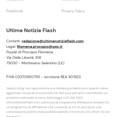
Pubblicità
Privacy Policy
Ultime Notizie Flash
Contatti:
redazione@ultimenotizieflash.com
Legal:
filomena.procopio@pec.it
Purple di Procopio Filomena
Via Della Libertà, 106
73030 - Montesano Salentino (LE)
P.IVA 03370960795 - iscrizione REA 307423
Questo blog non rappresenta una testata giornalistica in quanto viene
aggiornato senza alcuna periodicità. Non puó pertanto considerarsi un
prodotto editoriale ai sensi della legge n.62 del 2001.
UltimeNotizieFlash.com partecipa al programma Affiliazione Amazon EU,
un programma di affiliazione che consente ai siti di percepire una
commissione pubblicitaria pubblicizzando e fornendo link diretti al sito
Amazon.it.