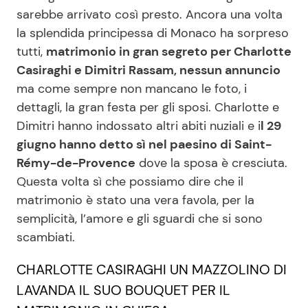
sarebbe arrivato così presto. Ancora una volta
la splendida principessa di Monaco ha sorpreso
Seguici
tutti,
matrimonio in gran segreto per Charlotte
Casiraghi e Dimitri Rassam, nessun annuncio
ma come sempre non mancano le foto, i
dettagli, la gran festa per gli sposi. Charlotte e
Info
Dimitri hanno indossato altri abiti nuziali e i
l 29
giugno hanno detto sì nel paesino di Saint-
Chi siamo
Rémy-de-Provence
dove la sposa è cresciuta.
Disclaimer e Privacy
Questa volta sì che possiamo dire che il
matrimonio è stato una vera favola, per la
Redazione
semplicità, l’amore e gli sguardi che si sono
Contattaci
scambiati.
Pubblicità
CHARLOTTE CASIRAGHI UN MAZZOLINO DI
Privacy Policy
LAVANDA IL SUO BOUQUET PER IL