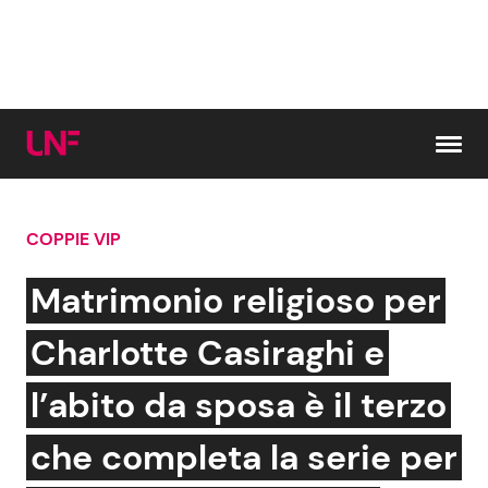
Vai al contenuto
COPPIE VIP
Cerca:
Matrimonio religioso per
News e Cronaca
Gossip e TV
Charlotte Casiraghi e
Attualità Italiana
Bellezze VIP
l’abito da sposa è il terzo
Dal Mondo
Coppie VIP
che completa la serie per