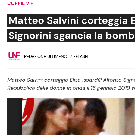
COPPIE VIP
Soap Opera
Matteo Salvini corteggia E
Signorini sgancia la bom
Social News
Benessere
REDAZIONE ULTIMENOTIZIEFLASH
News dal mondo
Casa
Moda e Style
Mondo Mamma
Matteo Salvini corteggia Elisa Isoardi? Alfonso Sig
Repubblica delle donne in onda il 16 gennaio 2019 s
News benessere
Salute
Viaggi e Turismo
Festività