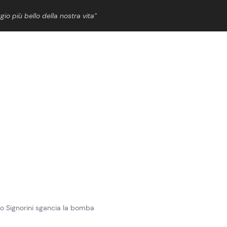
gio più bello della nostra vita”
ShowBiz
News Cinema
News Musica
News Spettacolo
nso Signorini sgancia la bomba