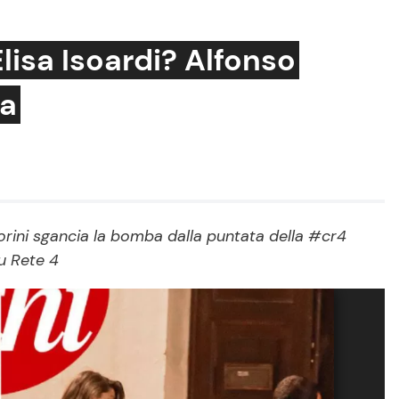
lisa Isoardi? Alfonso
ba
Cucina e Ricette
Consigli di Cucina
Dolci
Le Ricette in TV
norini sgancia la bomba dalla puntata della #cr4
u Rete 4
Primi Piatti
Ricette Facili e Veloci
Ricette Feste
Ricette per Bambini