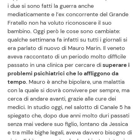
i due si sono fatti la guerra anche
mediaticamente e l’ex concorrente del Grande
Seguici
Fratello non ha voluto riconoscere il suo
bambino. Oggi però le cose sono cambiate:
qualche settimana fa infatti su tutti i giornali si
era parlato di nuovo di Mauro Marin. Il veneto
aveva raccontato di un periodo molto difficile
Info
passato in una clinica per cercare di
superare i
Chi siamo
problemi psichiatrici che lo affliggono da
tempo
. Mauro è anche bipolare, una malattia
Disclaimer e Privacy
con la quale si dovrà convivere per sempre, ma
Redazione
cerca di andare avanti, grazie alle cure dei
Contattaci
medici. In studio oggi, nel salotto di Canale 5 ha
spiegato che, dopo due anni molto duri passati
Pubblicità
senza mai vedere suo figlio, lontano da Jessica
Privacy Policy
e tra mille bighe legali, aveva davvero bisogno di