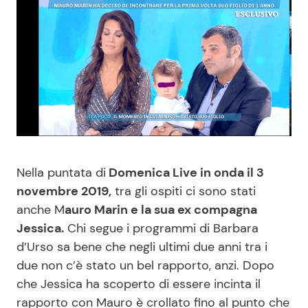
Benessere
Cucina e Ricette
Casa
Consigli di Cucina
Moda e Style
Dolci
Mondo Mamma
Le Ricette in TV
Nella puntata di
Domenica Live in onda il 3
News benessere
Primi Piatti
novembre 2019,
tra gli ospiti ci sono stati
anche M
auro Marin e la sua ex compagna
Salute
Ricette Facili e Veloci
Jessica.
Chi segue i programmi di Barbara
d’Urso sa bene che negli ultimi due anni tra i
Viaggi e Turismo
Ricette Feste
due non c’è stato un bel rapporto, anzi. Dopo
che Jessica ha scoperto di essere incinta il
Festività
Ricette per Bambini
rapporto con Mauro è crollato fino al punto che