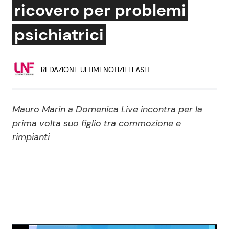
ricovero per problemi
Economia
Fiction e Serie TV
psichiatrici
Persone Scomparse
Programmi TV
Politica
Reality e Talent
REDAZIONE ULTIMENOTIZIEFLASH
Soap Opera
Mauro Marin a Domenica Live incontra per la
prima volta suo figlio tra commozione e
ShowBiz
Social News
rimpianti
News Cinema
News dal mondo
News Musica
News Spettacolo