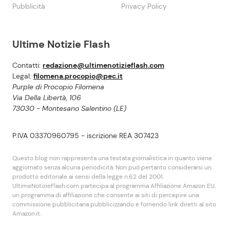
Pubblicità
Privacy Policy
Ultime Notizie Flash
Contatti:
redazione@ultimenotizieflash.com
Legal:
filomena.procopio@pec.it
Purple di Procopio Filomena
Via Della Libertà, 106
73030 - Montesano Salentino (LE)
P.IVA 03370960795 - iscrizione REA 307423
Questo blog non rappresenta una testata giornalistica in quanto viene
aggiornato senza alcuna periodicità. Non puó pertanto considerarsi un
prodotto editoriale ai sensi della legge n.62 del 2001.
UltimeNotizieFlash.com partecipa al programma Affiliazione Amazon EU,
un programma di affiliazione che consente ai siti di percepire una
commissione pubblicitaria pubblicizzando e fornendo link diretti al sito
Amazon.it.