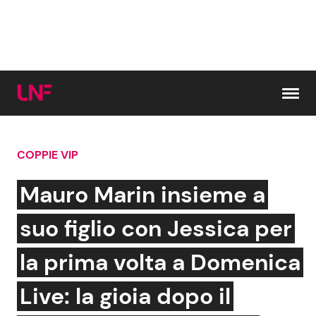
Vai al contenuto
COPPIE VIP
Cerca:
Mauro Marin insieme a
News e Cronaca
Gossip e TV
suo figlio con Jessica per
Attualità Italiana
Bellezze VIP
la prima volta a Domenica
Dal Mondo
Coppie VIP
Live: la gioia dopo il