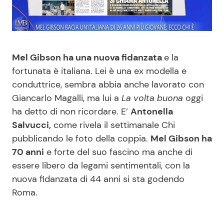
Benessere
Cucina e Ricette
Casa
Consigli di Cucina
Mel Gibson ha una nuova fidanzata
e la
Moda e Style
Dolci
fortunata è italiana. Lei è una ex modella e
conduttrice, sembra abbia anche lavorato con
Giancarlo Magalli, ma lui a
La volta buona
oggi
Mondo Mamma
Le Ricette in TV
ha detto di non ricordare. E’
Antonella
Salvucci,
come rivela il settimanale Chi
News benessere
Primi Piatti
pubblicando le foto della coppia.
Mel Gibson ha
70 anni
e forte del suo fascino ma anche di
Salute
Ricette Facili e Veloci
essere libero da legami sentimentali, con la
nuova fidanzata di 44 anni si sta godendo
Viaggi e Turismo
Ricette Feste
Roma.
Festività
Ricette per Bambini