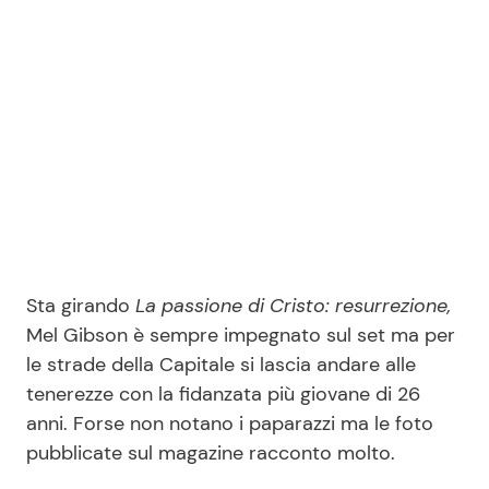
Seguici
Info
Chi siamo
Disclaimer e Privacy
Sta girando
La passione di Cristo: resurrezione,
Redazione
Mel Gibson è sempre impegnato sul set ma per
le strade della Capitale si lascia andare alle
Contattaci
tenerezze con la fidanzata più giovane di 26
Pubblicità
anni. Forse non notano i paparazzi ma le foto
Privacy Policy
pubblicate sul magazine racconto molto.