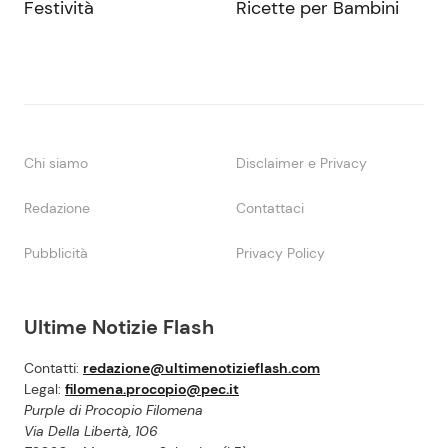
Festività
Ricette per Bambini
Chi siamo
Disclaimer e Privacy
Redazione
Contattaci
Pubblicità
Privacy Policy
Ultime Notizie Flash
Contatti:
redazione@ultimenotizieflash.com
Legal:
filomena.procopio@pec.it
Purple di Procopio Filomena
Via Della Libertà, 106