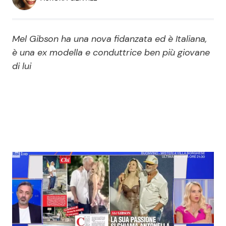
Economia
Fiction e Serie TV
Persone Scomparse
Programmi TV
Mel Gibson ha una nova fidanzata ed è Italiana,
è una ex modella e conduttrice ben più giovane
Politica
di lui
Reality e Talent
Soap Opera
ShowBiz
Social News
News Cinema
News dal mondo
News Musica
News Spettacolo