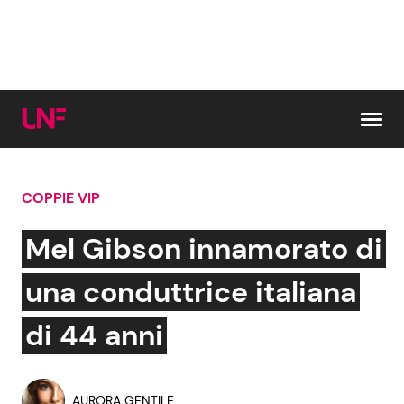
Vai al contenuto
COPPIE VIP
Cerca:
Mel Gibson innamorato di
News e Cronaca
Gossip e TV
una conduttrice italiana
Attualità Italiana
Bellezze VIP
di 44 anni
Dal Mondo
Coppie VIP
AURORA GENTILE