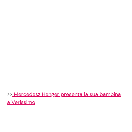
Seguici
Info
Chi siamo
Disclaimer e Privacy
Redazione
>>
Mercedesz Henger presenta la sua bambina
Contattaci
a Verissimo
Pubblicità
Privacy Policy