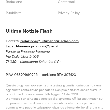
Redazione
Contattaci
Pubblicità
Privacy Policy
Ultime Notizie Flash
Contatti:
redazione@ultimenotizieflash.com
Legal:
filomena.procopio@pec.it
Purple di Procopio Filomena
Via Della Libertà, 106
73030 - Montesano Salentino (LE)
P.IVA 03370960795 - iscrizione REA 307423
Questo blog non rappresenta una testata giornalistica in quanto viene
aggiornato senza alcuna periodicità. Non puó pertanto considerarsi un
prodotto editoriale ai sensi della legge n.62 del 2001.
UltimeNotizieFlash.com partecipa al programma Affiliazione Amazon EU,
un programma di affiliazione che consente ai siti di percepire una
commissione pubblicitaria pubblicizzando e fornendo link diretti al sito