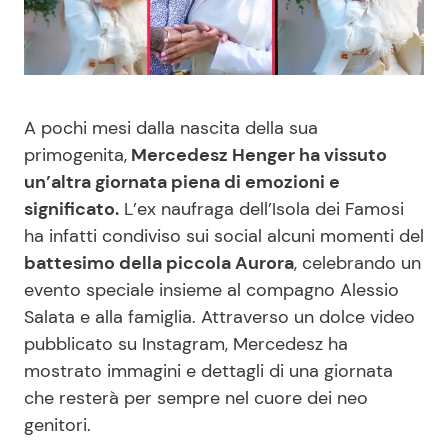
Benessere
Cucina e Ricette
Casa
Consigli di Cucina
A pochi mesi dalla nascita della sua
Moda e Style
Dolci
primogenita,
Mercedesz Henger ha vissuto
un’altra giornata piena di emozioni e
Mondo Mamma
Le Ricette in TV
significato.
L’ex naufraga dell’Isola dei Famosi
ha infatti condiviso sui social alcuni momenti del
News benessere
Primi Piatti
battesimo della piccola Aurora
, celebrando un
evento speciale insieme al compagno Alessio
Salute
Ricette Facili e Veloci
Salata e alla famiglia. Attraverso un dolce video
pubblicato su Instagram, Mercedesz ha
Viaggi e Turismo
Ricette Feste
mostrato immagini e dettagli di una giornata
che resterà per sempre nel cuore dei neo
genitori.
Festività
Ricette per Bambini