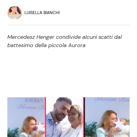
Economia
Fiction e Serie TV
LUISELLA BIANCHI
Persone Scomparse
Programmi TV
Mercedesz Henger condivide alcuni scatti dal
Politica
Reality e Talent
battesimo della piccola Aurora
Soap Opera
ShowBiz
Social News
News Cinema
News dal mondo
News Musica
News Spettacolo