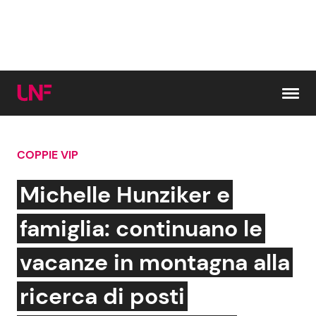
Vai al contenuto
COPPIE VIP
Cerca:
Michelle Hunziker e
News e Cronaca
Gossip e TV
famiglia: continuano le
Attualità Italiana
Bellezze VIP
vacanze in montagna alla
Dal Mondo
Coppie VIP
ricerca di posti