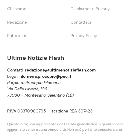
Chi siamo
Disclaimer e Privacy
Redazione
Contattaci
Pubblicità
Privacy Policy
Ultime Notizie Flash
Contatti:
redazione@ultimenotizieflash.com
Legal:
filomena.procopio@pec.it
Purple di Procopio Filomena
Via Della Libertà, 106
73030 - Montesano Salentino (LE)
P.IVA 03370960795 - iscrizione REA 307423
Questo blog non rappresenta una testata giornalistica in quanto viene
aggiornato senza alcuna periodicità. Non puó pertanto considerarsi un