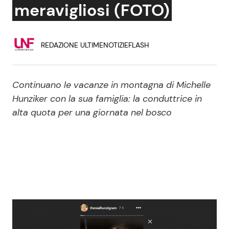
meravigliosi (FOTO)
Economia
Fiction e Serie TV
Persone Scomparse
Programmi TV
REDAZIONE ULTIMENOTIZIEFLASH
Politica
Reality e Talent
Continuano le vacanze in montagna di Michelle
Soap Opera
Hunziker con la sua famiglia: la conduttrice in
alta quota per una giornata nel bosco
ShowBiz
Social News
News Cinema
News dal mondo
News Musica
News Spettacolo