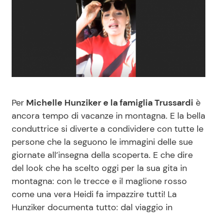
Benessere
Cucina e Ricette
Casa
Consigli di Cucina
Moda e Style
Dolci
Mondo Mamma
Le Ricette in TV
Per
Michelle Hunziker e la famiglia Trussardi
è
ancora tempo di vacanze in montagna. E la bella
News benessere
Primi Piatti
conduttrice si diverte a condividere con tutte le
persone che la seguono le immagini delle sue
Salute
Ricette Facili e Veloci
giornate all’insegna della scoperta. E che dire
del look che ha scelto oggi per la sua gita in
Viaggi e Turismo
Ricette Feste
montagna: con le trecce e il maglione rosso
come una vera Heidi fa impazzire tutti! La
Festività
Ricette per Bambini
Hunziker documenta tutto: dal viaggio in