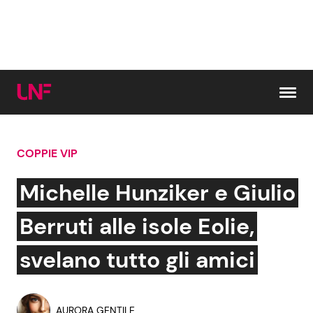
Vai al contenuto
COPPIE VIP
Cerca:
Michelle Hunziker e Giulio
News e Cronaca
Gossip e TV
Berruti alle isole Eolie,
Attualità Italiana
Bellezze VIP
svelano tutto gli amici
Dal Mondo
Coppie VIP
AURORA GENTILE