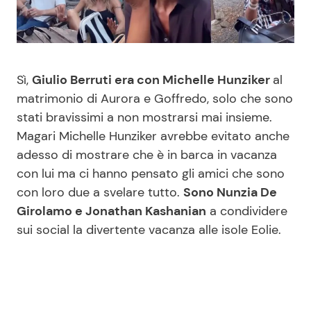
Benessere
Cucina e Ricette
Casa
Consigli di Cucina
Sì,
Giulio Berruti era con Michelle Hunziker
al
Moda e Style
Dolci
matrimonio di Aurora e Goffredo, solo che sono
stati bravissimi a non mostrarsi mai insieme.
Magari Michelle Hunziker avrebbe evitato anche
Mondo Mamma
Le Ricette in TV
adesso di mostrare che è in barca in vacanza
con lui ma ci hanno pensato gli amici che sono
News benessere
Primi Piatti
con loro due a svelare tutto.
Sono Nunzia De
Girolamo e Jonathan Kashanian
a condividere
Salute
Ricette Facili e Veloci
sui social la divertente vacanza alle isole Eolie.
Viaggi e Turismo
Ricette Feste
Festività
Ricette per Bambini