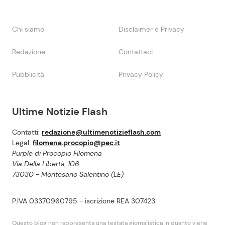
Chi siamo
Disclaimer e Privacy
Redazione
Contattaci
Pubblicità
Privacy Policy
Ultime Notizie Flash
Contatti:
redazione@ultimenotizieflash.com
Legal:
filomena.procopio@pec.it
Purple di Procopio Filomena
Via Della Libertà, 106
73030 - Montesano Salentino (LE)
P.IVA 03370960795 - iscrizione REA 307423
Questo blog non rappresenta una testata giornalistica in quanto viene