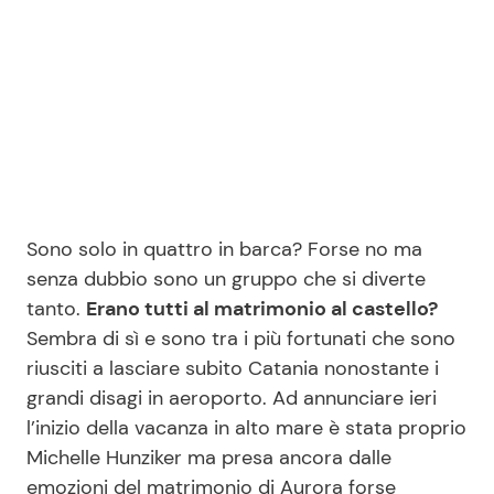
Seguici
Info
Sono solo in quattro in barca? Forse no ma
Chi siamo
senza dubbio sono un gruppo che si diverte
Disclaimer e Privacy
tanto.
Erano tutti al matrimonio al castello?
Redazione
Sembra di sì e sono tra i più fortunati che sono
riusciti a lasciare subito Catania nonostante i
Contattaci
grandi disagi in aeroporto. Ad annunciare ieri
Pubblicità
l’inizio della vacanza in alto mare è stata proprio
Privacy Policy
Michelle Hunziker ma presa ancora dalle
emozioni del matrimonio di Aurora forse