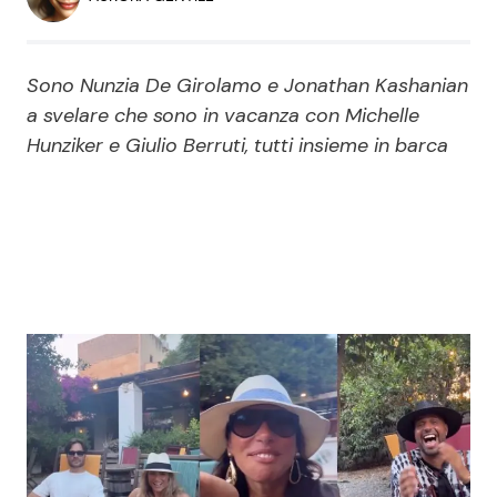
Economia
Fiction e Serie TV
Persone Scomparse
Programmi TV
Sono Nunzia De Girolamo e Jonathan Kashanian
a svelare che sono in vacanza con Michelle
Politica
Hunziker e Giulio Berruti, tutti insieme in barca
Reality e Talent
Soap Opera
ShowBiz
Social News
News Cinema
News dal mondo
News Musica
News Spettacolo