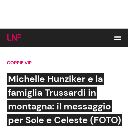
Vai al contenuto
COPPIE VIP
Cerca:
Michelle Hunziker e la
News e Cronaca
Gossip e TV
famiglia Trussardi in
Attualità Italiana
Bellezze VIP
montagna: il messaggio
Dal Mondo
Coppie VIP
per Sole e Celeste (FOTO)