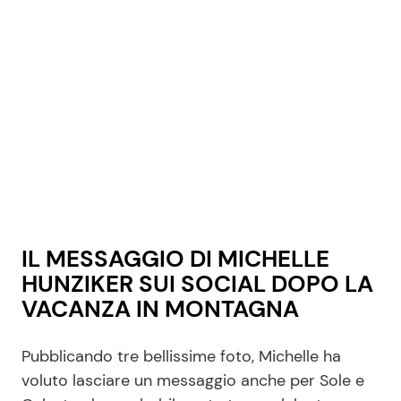
Seguici
Info
Chi siamo
Disclaimer e Privacy
IL MESSAGGIO DI MICHELLE
Redazione
HUNZIKER SUI SOCIAL DOPO LA
Contattaci
VACANZA IN MONTAGNA
Pubblicità
Pubblicando tre bellissime foto, Michelle ha
Privacy Policy
voluto lasciare un messaggio anche per Sole e