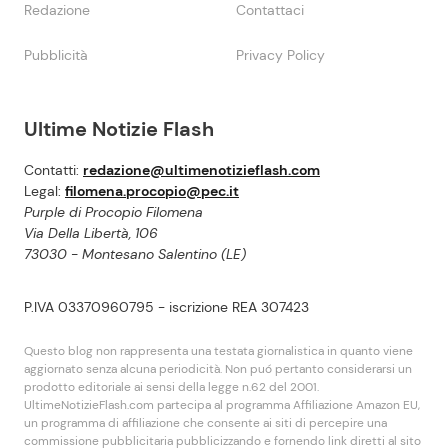
Redazione
Contattaci
Pubblicità
Privacy Policy
Ultime Notizie Flash
Contatti:
redazione@ultimenotizieflash.com
Legal:
filomena.procopio@pec.it
Purple di Procopio Filomena
Via Della Libertà, 106
73030 - Montesano Salentino (LE)
P.IVA 03370960795 - iscrizione REA 307423
Questo blog non rappresenta una testata giornalistica in quanto viene
aggiornato senza alcuna periodicità. Non puó pertanto considerarsi un
prodotto editoriale ai sensi della legge n.62 del 2001.
UltimeNotizieFlash.com partecipa al programma Affiliazione Amazon EU,
un programma di affiliazione che consente ai siti di percepire una
commissione pubblicitaria pubblicizzando e fornendo link diretti al sito