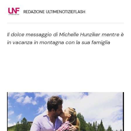
Economia
Fiction e Serie TV
REDAZIONE ULTIMENOTIZIEFLASH
Persone Scomparse
Programmi TV
Il dolce messaggio di Michelle Hunziker mentre è
Politica
Reality e Talent
in vacanza in montagna con la sua famiglia
Soap Opera
ShowBiz
Social News
News Cinema
News dal mondo
News Musica
News Spettacolo