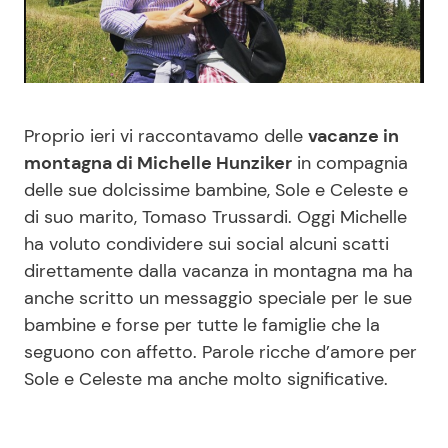
Benessere
Cucina e Ricette
Casa
Consigli di Cucina
Proprio ieri vi raccontavamo delle
vacanze in
Moda e Style
Dolci
montagna di Michelle Hunziker
in compagnia
delle sue dolcissime bambine, Sole e Celeste e
Mondo Mamma
Le Ricette in TV
di suo marito, Tomaso Trussardi. Oggi Michelle
ha voluto condividere sui social alcuni scatti
News benessere
Primi Piatti
direttamente dalla vacanza in montagna ma ha
anche scritto un messaggio speciale per le sue
Salute
Ricette Facili e Veloci
bambine e forse per tutte le famiglie che la
seguono con affetto. Parole ricche d’amore per
Viaggi e Turismo
Ricette Feste
Sole e Celeste ma anche molto significative.
Festività
Ricette per Bambini