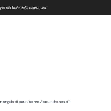
gio più bello della nostra vita”
ShowBiz
News Cinema
News Musica
News Spettacolo
n un angolo di paradiso ma Alessandro non c’è