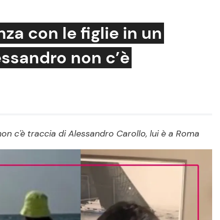
za con le figlie in un
essandro non c’è
Cucina e Ricette
Consigli di Cucina
Dolci
Le Ricette in TV
non c'è traccia di Alessandro Carollo, lui è a Roma
Primi Piatti
Ricette Facili e Veloci
Ricette Feste
Ricette per Bambini