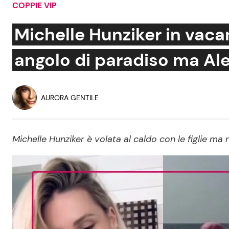
COPPIE VIP
Soap Opera
Michelle Hunziker in vacan
angolo di paradiso ma Al
Social News
Benessere
News dal mondo
Casa
AURORA GENTILE
Moda e Style
Mondo Mamma
Michelle Hunziker è volata al caldo con le figlie ma 
News benessere
Salute
Viaggi e Turismo
Festività