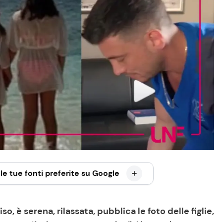
le tue fonti preferite su Google
so, è serena, rilassata, pubblica le foto delle figlie,