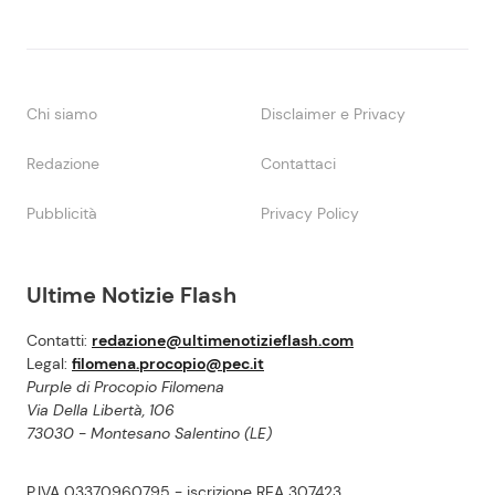
Chi siamo
Disclaimer e Privacy
Redazione
Contattaci
Pubblicità
Privacy Policy
Ultime Notizie Flash
Contatti:
redazione@ultimenotizieflash.com
Legal:
filomena.procopio@pec.it
Purple di Procopio Filomena
Via Della Libertà, 106
73030 - Montesano Salentino (LE)
P.IVA 03370960795 - iscrizione REA 307423