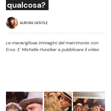
qualcosa?
Economia
Fiction e Serie TV
Persone Scomparse
Programmi TV
AURORA GENTILE
Politica
Reality e Talent
Le meravigliose immagini del matrimonio con
Soap Opera
Eros. E' Michelle Hunziker a pubblicare il video
ShowBiz
Social News
News Cinema
News dal mondo
News Musica
News Spettacolo