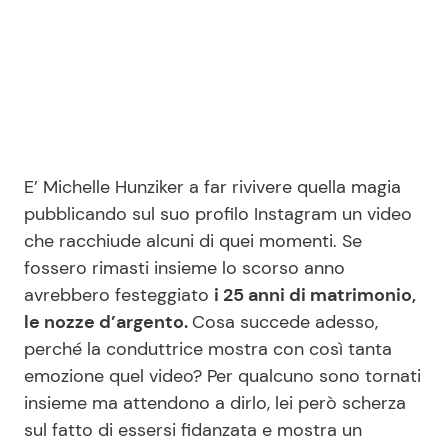
Seguici
Info
E’ Michelle Hunziker a far rivivere quella magia
pubblicando sul suo profilo Instagram un video
Chi siamo
che racchiude alcuni di quei momenti. Se
Disclaimer e Privacy
fossero rimasti insieme lo scorso anno
avrebbero festeggiato
i 25 anni di matrimonio,
Redazione
le nozze d’argento.
Cosa succede adesso,
Contattaci
perché la conduttrice mostra con così tanta
Pubblicità
emozione quel video? Per qualcuno sono tornati
insieme ma attendono a dirlo, lei però scherza
Privacy Policy
sul fatto di essersi fidanzata e mostra un