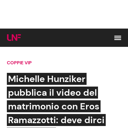
Vai al contenuto
COPPIE VIP
Cerca:
Michelle Hunziker
News e Cronaca
Gossip e TV
pubblica il video del
Attualità Italiana
Bellezze VIP
matrimonio con Eros
Dal Mondo
Coppie VIP
Ramazzotti: deve dirci