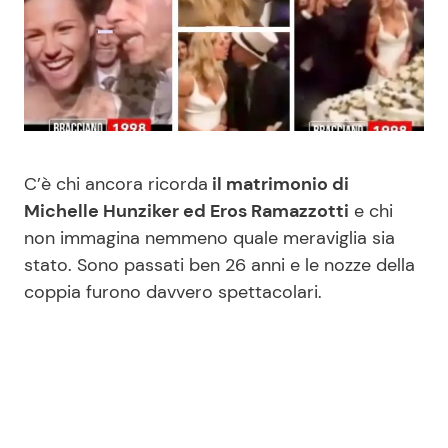
Benessere
Cucina e Ricette
Casa
Consigli di Cucina
Moda e Style
Dolci
C’è chi ancora ricorda
il matrimonio di
Mondo Mamma
Le Ricette in TV
Michelle Hunziker ed Eros Ramazzotti
e chi
non immagina nemmeno quale meraviglia sia
News benessere
Primi Piatti
stato. Sono passati ben 26 anni e le nozze della
coppia furono davvero spettacolari.
Salute
Ricette Facili e Veloci
Viaggi e Turismo
Ricette Feste
Festività
Ricette per Bambini