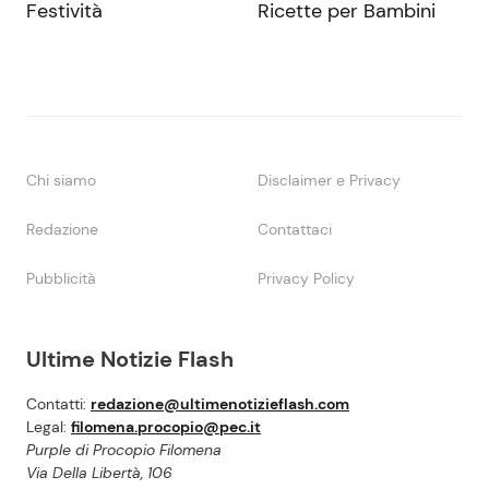
Festività
Ricette per Bambini
Chi siamo
Disclaimer e Privacy
Redazione
Contattaci
Pubblicità
Privacy Policy
Ultime Notizie Flash
Contatti:
redazione@ultimenotizieflash.com
Legal:
filomena.procopio@pec.it
Purple di Procopio Filomena
Via Della Libertà, 106