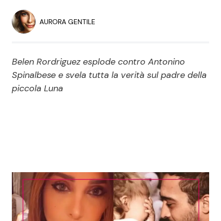
Economia
Fiction e Serie TV
AURORA GENTILE
Persone Scomparse
Programmi TV
Belen Rordriguez esplode contro Antonino
Politica
Reality e Talent
Spinalbese e svela tutta la verità sul padre della
piccola Luna
Soap Opera
ShowBiz
Social News
News Cinema
News dal mondo
News Musica
News Spettacolo