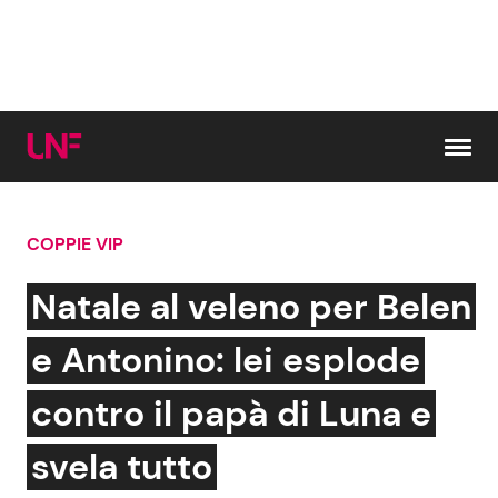
Vai al contenuto
COPPIE VIP
Cerca:
Natale al veleno per Belen
News e Cronaca
Gossip e TV
e Antonino: lei esplode
Attualità Italiana
Bellezze VIP
contro il papà di Luna e
Dal Mondo
Coppie VIP
svela tutto