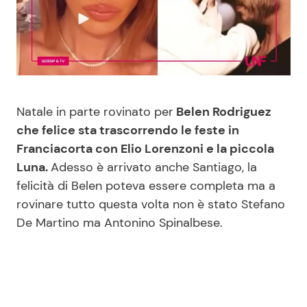
Benessere
Cucina e Ricette
Casa
Consigli di Cucina
Moda e Style
Dolci
Natale in parte rovinato per
Belen Rodriguez
che felice sta trascorrendo le feste in
Mondo Mamma
Le Ricette in TV
Franciacorta con Elio Lorenzoni e la piccola
Luna.
Adesso è arrivato anche Santiago, la
News benessere
Primi Piatti
felicità di Belen poteva essere completa ma a
rovinare tutto questa volta non è stato Stefano
Salute
Ricette Facili e Veloci
De Martino ma Antonino Spinalbese.
Viaggi e Turismo
Ricette Feste
Festività
Ricette per Bambini