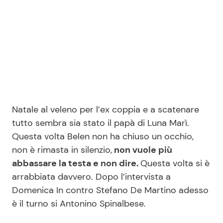
Seguici
Info
Natale al veleno per l’ex coppia e a scatenare
Chi siamo
tutto sembra sia stato il papà di Luna Marì.
Disclaimer e Privacy
Questa volta Belen non ha chiuso un occhio,
Redazione
non è rimasta in silenzio,
non vuole più
abbassare la testa e non dire.
Questa volta si è
Contattaci
arrabbiata davvero. Dopo l’intervista a
Pubblicità
Domenica In contro Stefano De Martino adesso
Privacy Policy
è il turno si Antonino Spinalbese.