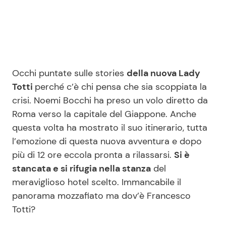
Seguici
Occhi puntate sulle stories
della nuova Lady
Totti
perché c’è chi pensa che sia scoppiata la
Info
crisi. Noemi Bocchi ha preso un volo diretto da
Roma verso la capitale del Giappone. Anche
Chi siamo
questa volta ha mostrato il suo itinerario, tutta
Disclaimer e Privacy
l’emozione di questa nuova avventura e dopo
Redazione
più di 12 ore eccola pronta a rilassarsi.
Si è
stancata e si rifugia nella stanza
del
Contattaci
meraviglioso hotel scelto. Immancabile il
Pubblicità
panorama mozzafiato ma dov’è Francesco
Privacy Policy
Totti?