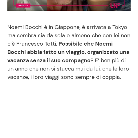
Benessere
Cucina e Ricette
Casa
Consigli di Cucina
Noemi Bocchi è in Giappone, è arrivata a Tokyo
ma sembra sia da sola o almeno che con lei non
Moda e Style
Dolci
c’è Francesco Totti.
Possibile che Noemi
Bocchi abbia fatto un viaggio, organizzato una
vacanza senza il suo compagno
? E’ ben più di
Mondo Mamma
Le Ricette in TV
un anno che non si stacca mai da lui, che le loro
vacanze, i loro viaggi sono sempre di coppia.
News benessere
Primi Piatti
Salute
Ricette Facili e Veloci
Viaggi e Turismo
Ricette Feste
Festività
Ricette per Bambini