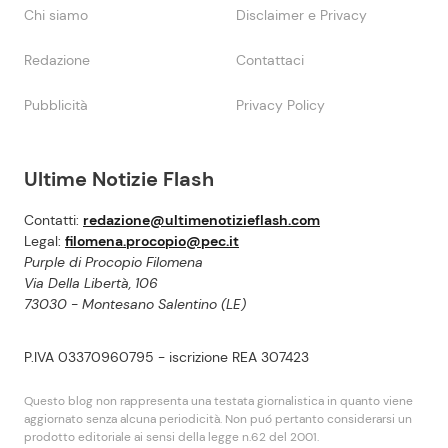
Chi siamo
Disclaimer e Privacy
Redazione
Contattaci
Pubblicità
Privacy Policy
Ultime Notizie Flash
Contatti:
redazione@ultimenotizieflash.com
Legal:
filomena.procopio@pec.it
Purple di Procopio Filomena
Via Della Libertà, 106
73030 - Montesano Salentino (LE)
P.IVA 03370960795 - iscrizione REA 307423
Questo blog non rappresenta una testata giornalistica in quanto viene
aggiornato senza alcuna periodicità. Non puó pertanto considerarsi un
prodotto editoriale ai sensi della legge n.62 del 2001.