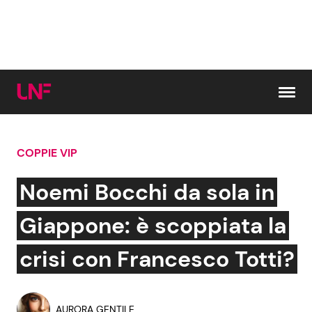
Vai al contenuto
COPPIE VIP
Cerca:
Noemi Bocchi da sola in
News e Cronaca
Gossip e TV
Giappone: è scoppiata la
Attualità Italiana
Bellezze VIP
crisi con Francesco Totti?
Dal Mondo
Coppie VIP
AURORA GENTILE