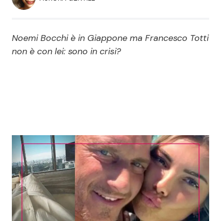
Economia
Fiction e Serie TV
Persone Scomparse
Programmi TV
Noemi Bocchi è in Giappone ma Francesco Totti
non è con lei: sono in crisi?
Politica
Reality e Talent
Soap Opera
ShowBiz
Social News
News Cinema
News dal mondo
News Musica
News Spettacolo