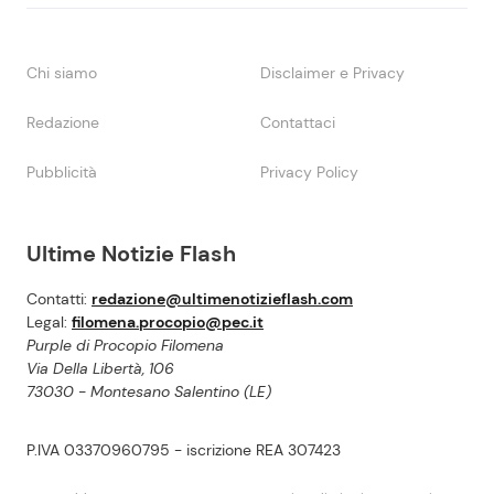
Chi siamo
Disclaimer e Privacy
Redazione
Contattaci
Pubblicità
Privacy Policy
Ultime Notizie Flash
Contatti:
redazione@ultimenotizieflash.com
Legal:
filomena.procopio@pec.it
Purple di Procopio Filomena
Via Della Libertà, 106
73030 - Montesano Salentino (LE)
P.IVA 03370960795 - iscrizione REA 307423