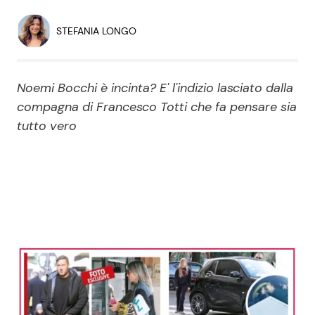
Economia
Fiction e Serie TV
STEFANIA LONGO
Persone Scomparse
Programmi TV
Noemi Bocchi è incinta? E' l'indizio lasciato dalla
Politica
Reality e Talent
compagna di Francesco Totti che fa pensare sia
tutto vero
Soap Opera
ShowBiz
Social News
News Cinema
News dal mondo
News Musica
News Spettacolo