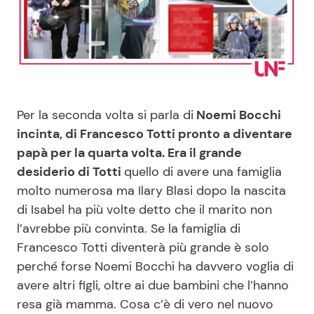
Benessere
Cucina e Ricette
Casa
Consigli di Cucina
Moda e Style
Dolci
Per la seconda volta si parla di
Noemi Bocchi
incinta, di Francesco Totti pronto a diventare
Mondo Mamma
Le Ricette in TV
papà per la quarta volta. Era il grande
desiderio di Totti
quello di avere una famiglia
News benessere
Primi Piatti
molto numerosa ma Ilary Blasi dopo la nascita
di Isabel ha più volte detto che il marito non
Salute
Ricette Facili e Veloci
l’avrebbe più convinta. Se la famiglia di
Francesco Totti diventerà più grande è solo
Viaggi e Turismo
Ricette Feste
perché forse Noemi Bocchi ha davvero voglia di
avere altri figli, oltre ai due bambini che l’hanno
Festività
Ricette per Bambini
resa già mamma. Cosa c’è di vero nel nuovo