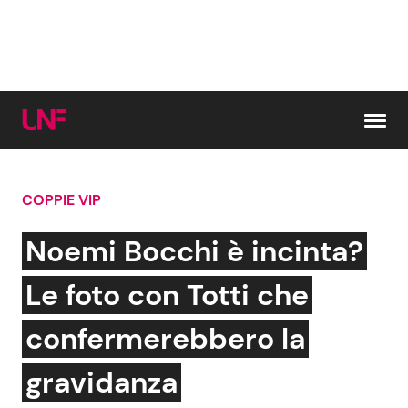
Vai al contenuto
COPPIE VIP
Cerca:
Noemi Bocchi è incinta?
News e Cronaca
Gossip e TV
Le foto con Totti che
Attualità Italiana
Bellezze VIP
confermerebbero la
Dal Mondo
Coppie VIP
gravidanza