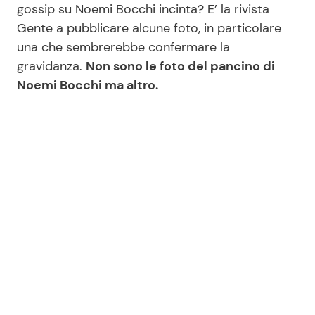
gossip su Noemi Bocchi incinta? E’ la rivista
Gente a pubblicare alcune foto, in particolare
una che sembrerebbe confermare la
Seguici
gravidanza.
Non sono le foto del pancino di
Noemi Bocchi ma altro.
Info
Chi siamo
Disclaimer e Privacy
Redazione
Contattaci
Pubblicità
Privacy Policy