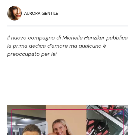
Economia
Fiction e Serie TV
AURORA GENTILE
Persone Scomparse
Programmi TV
Il nuovo compagno di Michelle Hunziker pubblica
Politica
Reality e Talent
la prima dedica d'amore ma qualcuno è
preoccupato per lei
Soap Opera
ShowBiz
Social News
News Cinema
News dal mondo
News Musica
News Spettacolo