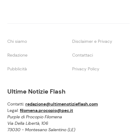
Chi siamo
Disclaimer e Privacy
Redazione
Contattaci
Pubblicità
Privacy Policy
Ultime Notizie Flash
Contatti:
redazione@ultimenotizieflash.com
Legal:
filomena.procopio@pec.it
Purple di Procopio Filomena
Via Della Libertà, 106
73030 - Montesano Salentino (LE)