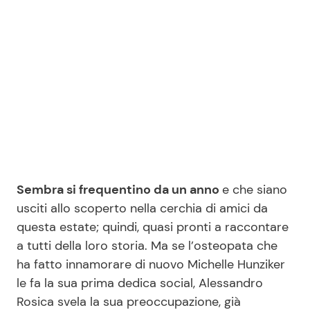
Seguici
Info
Chi siamo
Disclaimer e Privacy
Sembra si frequentino da un anno
e che siano
Redazione
usciti allo scoperto nella cerchia di amici da
questa estate; quindi, quasi pronti a raccontare
Contattaci
a tutti della loro storia. Ma se l’osteopata che
Pubblicità
ha fatto innamorare di nuovo Michelle Hunziker
Privacy Policy
le fa la sua prima dedica social, Alessandro
Rosica svela la sua preoccupazione, già