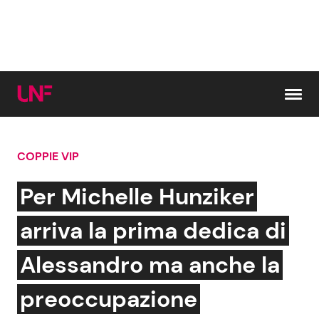
Vai al contenuto
COPPIE VIP
Cerca:
Per Michelle Hunziker
News e Cronaca
Gossip e TV
arriva la prima dedica di
Attualità Italiana
Bellezze VIP
Alessandro ma anche la
Dal Mondo
Coppie VIP
preoccupazione