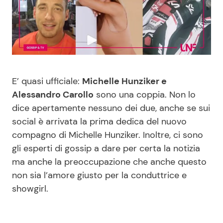
Benessere
Cucina e Ricette
Casa
Consigli di Cucina
Moda e Style
Dolci
E’ quasi ufficiale:
Michelle Hunziker e
Alessandro Carollo
sono una coppia. Non lo
Mondo Mamma
Le Ricette in TV
dice apertamente nessuno dei due, anche se sui
social è arrivata la prima dedica del nuovo
News benessere
Primi Piatti
compagno di Michelle Hunziker. Inoltre, ci sono
gli esperti di gossip a dare per certa la notizia
Salute
Ricette Facili e Veloci
ma anche la preoccupazione che anche questo
non sia l’amore giusto per la conduttrice e
Viaggi e Turismo
Ricette Feste
showgirl.
Festività
Ricette per Bambini