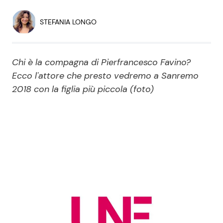
Economia
Fiction e Serie TV
STEFANIA LONGO
Persone Scomparse
Programmi TV
Chi è la compagna di Pierfrancesco Favino?
Politica
Reality e Talent
Ecco l'attore che presto vedremo a Sanremo
2018 con la figlia più piccola (foto)
Soap Opera
ShowBiz
Social News
News Cinema
News dal mondo
News Musica
News Spettacolo