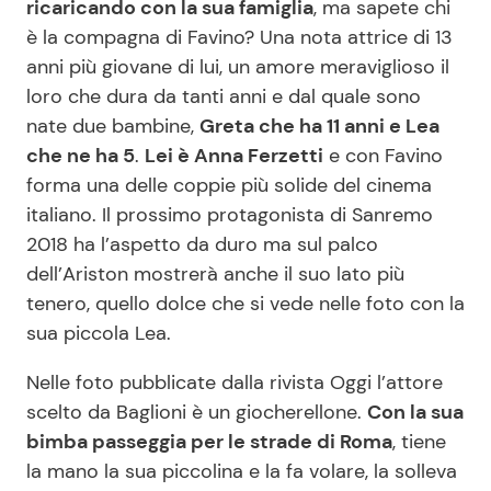
ricaricando con la sua famiglia
, ma sapete chi
è la compagna di Favino? Una nota attrice di 13
anni più giovane di lui, un amore meraviglioso il
Seguici
loro che dura da tanti anni e dal quale sono
nate due bambine,
Greta che ha 11 anni e Lea
che ne ha 5
.
Lei è Anna Ferzetti
e con Favino
forma una delle coppie più solide del cinema
Info
italiano. Il prossimo protagonista di Sanremo
2018 ha l’aspetto da duro ma sul palco
Chi siamo
dell’Ariston mostrerà anche il suo lato più
Disclaimer e Privacy
tenero, quello dolce che si vede nelle foto con la
Redazione
sua piccola Lea.
Contattaci
Nelle foto pubblicate dalla rivista Oggi l’attore
Pubblicità
scelto da Baglioni è un giocherellone.
Con la sua
bimba passeggia per le strade di Roma
, tiene
Privacy Policy
la mano la sua piccolina e la fa volare, la solleva