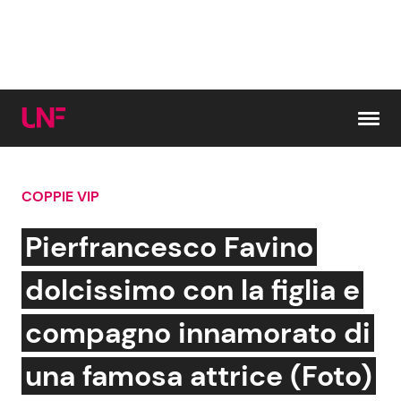
Vai al contenuto
COPPIE VIP
Cerca:
Pierfrancesco Favino
News e Cronaca
Gossip e TV
dolcissimo con la figlia e
Attualità Italiana
Bellezze VIP
compagno innamorato di
Dal Mondo
Coppie VIP
una famosa attrice (Foto)