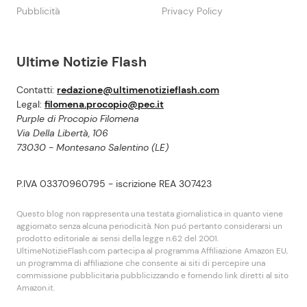
Pubblicità
Privacy Policy
Ultime Notizie Flash
Contatti:
redazione@ultimenotizieflash.com
Legal:
filomena.procopio@pec.it
Purple di Procopio Filomena
Via Della Libertà, 106
73030 - Montesano Salentino (LE)
P.IVA 03370960795 - iscrizione REA 307423
Questo blog non rappresenta una testata giornalistica in quanto viene
aggiornato senza alcuna periodicità. Non puó pertanto considerarsi un
prodotto editoriale ai sensi della legge n.62 del 2001.
UltimeNotizieFlash.com partecipa al programma Affiliazione Amazon EU,
un programma di affiliazione che consente ai siti di percepire una
commissione pubblicitaria pubblicizzando e fornendo link diretti al sito
Amazon.it.