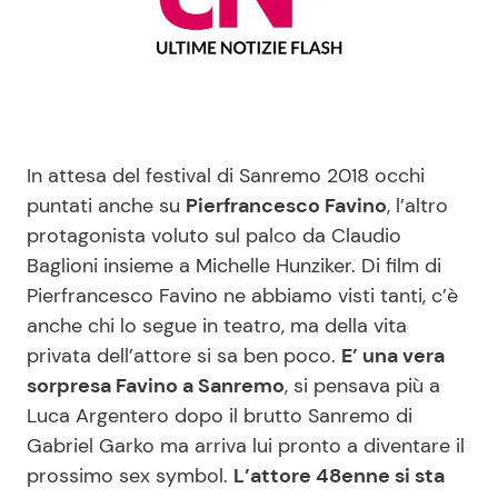
Benessere
Cucina e Ricette
Casa
Consigli di Cucina
Moda e Style
Dolci
In attesa del festival di Sanremo 2018 occhi
puntati anche su
Pierfrancesco Favino
, l’altro
Mondo Mamma
Le Ricette in TV
protagonista voluto sul palco da Claudio
Baglioni insieme a Michelle Hunziker. Di film di
News benessere
Primi Piatti
Pierfrancesco Favino ne abbiamo visti tanti, c’è
anche chi lo segue in teatro, ma della vita
Salute
Ricette Facili e Veloci
privata dell’attore si sa ben poco.
E’ una vera
sorpresa Favino a Sanremo
, si pensava più a
Viaggi e Turismo
Ricette Feste
Luca Argentero dopo il brutto Sanremo di
Gabriel Garko ma arriva lui pronto a diventare il
Festività
Ricette per Bambini
prossimo sex symbol.
L’attore 48enne si sta