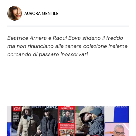
Economia
Fiction e Serie TV
AURORA GENTILE
Persone Scomparse
Programmi TV
Beatrice Arnera e Raoul Bova sfidano il freddo
Politica
Reality e Talent
ma non rinunciano alla tenera colazione insieme
cercando di passare inosservati
Soap Opera
ShowBiz
Social News
News Cinema
News dal mondo
News Musica
News Spettacolo