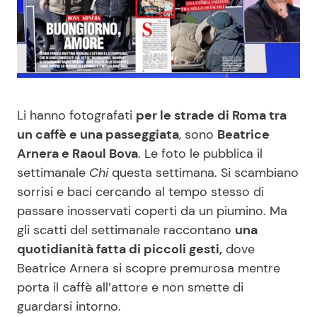
Benessere
Cucina e Ricette
Casa
Consigli di Cucina
Moda e Style
Dolci
Li hanno fotografati
per le strade di Roma tra
un caffè e una passeggiata
, sono
Beatrice
Mondo Mamma
Le Ricette in TV
Arnera e Raoul Bova
. Le foto le pubblica il
settimanale
Chi
questa settimana. Si scambiano
News benessere
Primi Piatti
sorrisi e baci cercando al tempo stesso di
passare inosservati coperti da un piumino. Ma
Salute
Ricette Facili e Veloci
gli scatti del settimanale raccontano
una
quotidianità fatta di piccoli gesti,
dove
Viaggi e Turismo
Ricette Feste
Beatrice Arnera si scopre premurosa mentre
porta il caffè all’attore e non smette di
Festività
Ricette per Bambini
guardarsi intorno.