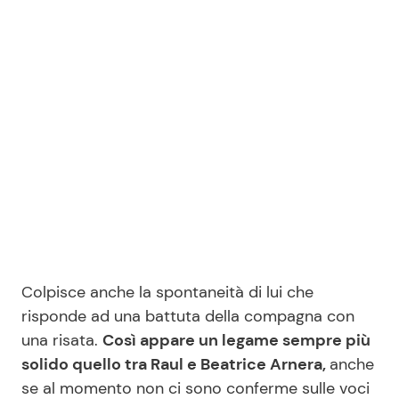
Seguici
Info
Chi siamo
Disclaimer e Privacy
Redazione
Colpisce anche la spontaneità di lui che
Contattaci
risponde ad una battuta della compagna con
Pubblicità
una risata.
Così appare un legame sempre più
Privacy Policy
solido quello tra Raul e Beatrice Arnera,
anche
se al momento non ci sono conferme sulle voci