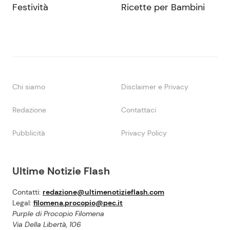
Festività
Ricette per Bambini
Chi siamo
Disclaimer e Privacy
Redazione
Contattaci
Pubblicità
Privacy Policy
Ultime Notizie Flash
Contatti:
redazione@ultimenotizieflash.com
Legal:
filomena.procopio@pec.it
Purple di Procopio Filomena
Via Della Libertà, 106