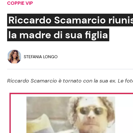
COPPIE VIP
Soap Opera
Riccardo Scamarcio riunis
la madre di sua figlia
Social News
Benessere
News dal mondo
Casa
STEFANIA LONGO
Moda e Style
Mondo Mamma
Riccardo Scamarcio è tornato con la sua ex. Le foto 
News benessere
Salute
Viaggi e Turismo
Festività