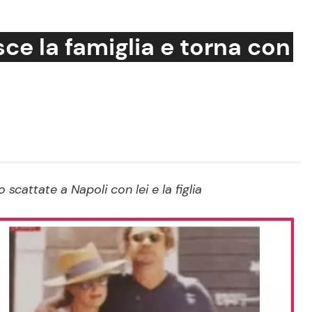
ce la famiglia e torna con
Cucina e Ricette
Consigli di Cucina
Dolci
Le Ricette in TV
scattate a Napoli con lei e la figlia
Primi Piatti
Ricette Facili e Veloci
Ricette Feste
Ricette per Bambini