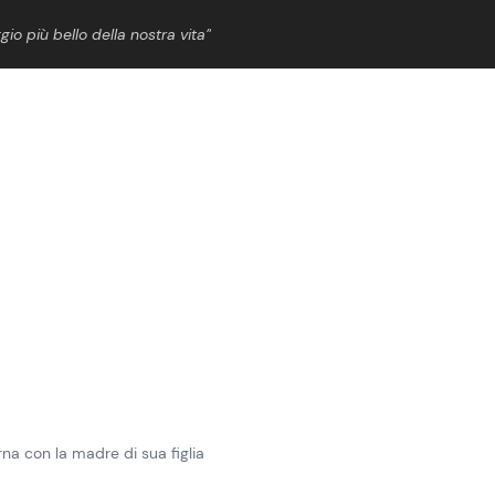
gio più bello della nostra vita”
ShowBiz
News Cinema
News Musica
News Spettacolo
rna con la madre di sua figlia