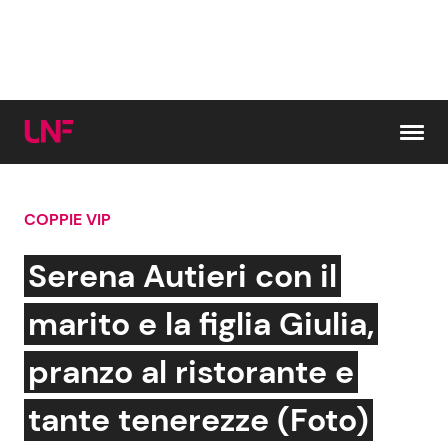
Vai al contenuto
COPPIE VIP
Cerca:
Serena Autieri con il
News e Cronaca
Gossip e TV
marito e la figlia Giulia,
Attualità Italiana
Bellezze VIP
pranzo al ristorante e
Dal Mondo
Coppie VIP
tante tenerezze (Foto)