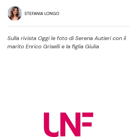
Economia
Fiction e Serie TV
STEFANIA LONGO
Persone Scomparse
Programmi TV
Sulla rivista Oggi le foto di Serena Autieri con il
Politica
Reality e Talent
marito Enrico Griselli e la figlia Giulia
Soap Opera
ShowBiz
Social News
News Cinema
News dal mondo
News Musica
News Spettacolo