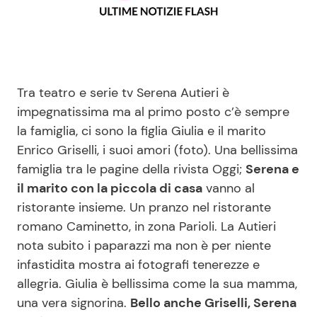
Benessere
Cucina e Ricette
Casa
Consigli di Cucina
Tra teatro e serie tv Serena Autieri è
Moda e Style
Dolci
impegnatissima ma al primo posto c’è sempre
la famiglia, ci sono la figlia Giulia e il marito
Mondo Mamma
Le Ricette in TV
Enrico Griselli, i suoi amori (foto). Una bellissima
famiglia tra le pagine della rivista Oggi;
Serena e
News benessere
Primi Piatti
il marito con la piccola di casa
vanno al
ristorante insieme. Un pranzo nel ristorante
Salute
Ricette Facili e Veloci
romano Caminetto, in zona Parioli. La Autieri
nota subito i paparazzi ma non è per niente
Viaggi e Turismo
Ricette Feste
infastidita mostra ai fotografi tenerezze e
allegria. Giulia è bellissima come la sua mamma,
Festività
Ricette per Bambini
una vera signorina.
Bello anche Griselli, Serena