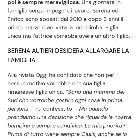
poi è sempre meravigliosa
. Una giornata in
famiglia senza impegni di lavoro. Serena ed
Enrico sono sposati dal 2010 e dopo 3 anni il
Seguici
primo marzo è arrivata la loro bimba. Figlia
unica ma l’attrice vorrebbe avere un altro figlio.
SERENA AUTIERI DESIDERA ALLARGARE LA
Info
FAMIGLIA
Chi siamo
Alla rivista Oggi ha confidato che non per
Disclaimer e Privacy
nessun motivo vorrebbe che sua figlia
rimanesse figlia unica.
“Sono una mamma del
Redazione
Sud che vorrebbe gestire ogni cosa in prima
Contattaci
persona
– ha confessato –
Ma quando
Pubblicità
prendiamo una decisione che riguarda la nostra
bambina è sempre condivisa. Le mie priorità?
Privacy Policy
Prima di tutto viene sempre Giulia, anche se io