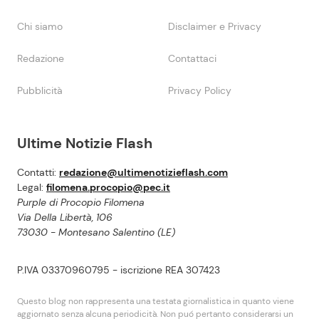
Chi siamo
Disclaimer e Privacy
Redazione
Contattaci
Pubblicità
Privacy Policy
Ultime Notizie Flash
Contatti:
redazione@ultimenotizieflash.com
Legal:
filomena.procopio@pec.it
Purple di Procopio Filomena
Via Della Libertà, 106
73030 - Montesano Salentino (LE)
P.IVA 03370960795 - iscrizione REA 307423
Questo blog non rappresenta una testata giornalistica in quanto viene
aggiornato senza alcuna periodicità. Non puó pertanto considerarsi un