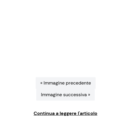
Benessere
Cucina e Ricette
Casa
Consigli di Cucina
Moda e Style
Dolci
Mondo Mamma
Le Ricette in TV
News benessere
Primi Piatti
« Immagine precedente
Salute
Ricette Facili e Veloci
Immagine successiva »
Viaggi e Turismo
Ricette Feste
Continua a leggere l'articolo
Festività
Ricette per Bambini