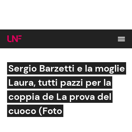
Vai al contenuto
Sergio Barzetti e la moglie
Cerca:
Laura, tutti pazzi per la
News e Cronaca
Gossip e TV
coppia de La prova del
Attualità Italiana
Bellezze VIP
cuoco (Foto
Dal Mondo
Coppie VIP