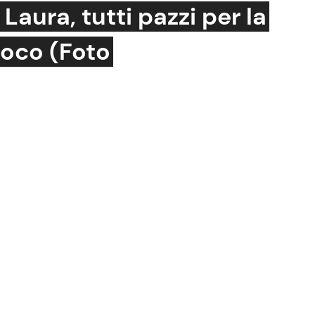
 Laura, tutti pazzi per la
uoco (Foto
Cucina e Ricette
Consigli di Cucina
Dolci
Le Ricette in TV
Primi Piatti
Ricette Facili e Veloci
Ricette Feste
Ricette per Bambini