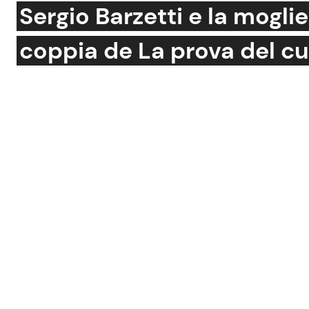
Sergio Barzetti e la moglie
Soap Opera
coppia de La prova del c
Social News
Benessere
News dal mondo
Casa
Moda e Style
Mondo Mamma
News benessere
Salute
Viaggi e Turismo
Festività