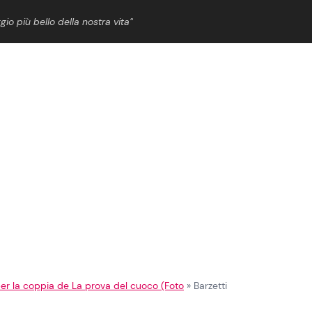
gio più bello della nostra vita”
ShowBiz
News Cinema
News Musica
News Spettacolo
i per la coppia de La prova del cuoco (Foto
»
Barzetti