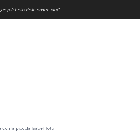
gio più bello della nostra vita”
ShowBiz
News Cinema
News Musica
News Spettacolo
e con la piccola Isabel Totti