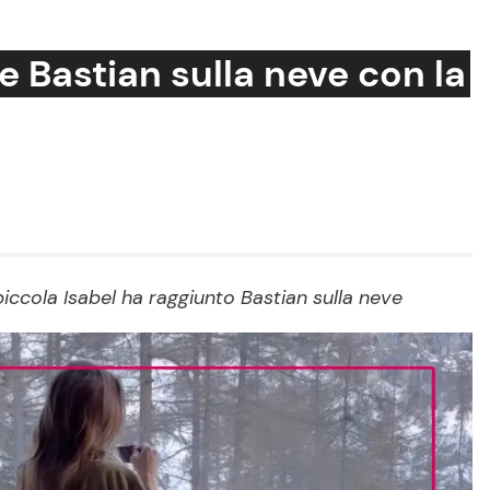
 e Bastian sulla neve con la
Cucina e Ricette
Consigli di Cucina
Dolci
Le Ricette in TV
piccola Isabel ha raggiunto Bastian sulla neve
Primi Piatti
Ricette Facili e Veloci
Ricette Feste
Ricette per Bambini