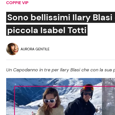
COPPIE VIP
Soap Opera
Sono bellissimi Ilary Blasi
piccola Isabel Totti
Social News
Benessere
News dal mondo
Casa
AURORA GENTILE
Moda e Style
Mondo Mamma
Un Capodanno in tre per Ilary Blasi che con la sua 
News benessere
Salute
Viaggi e Turismo
Festività